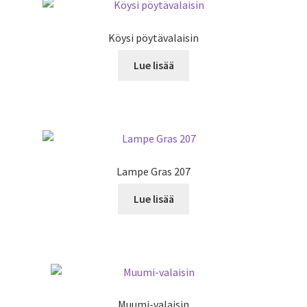
Kohdevalaisimet ja spotit
Köysi pöytävalaisin
Kosteantilan valaisimet
Lue lisää
Upotettavat valaisimet
Ulkovalaisimet
Laajen
Tarvikkeet
Lampe Gras 207
alemm
tason
Lue lisää
Tarjoustuotteet
valikko
Radiot&Tuulettimet
Laajen
Verkkokauppa
alemm
tason
Muumi-valaisin