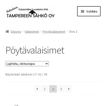
Siirry
Siirry
Valikko
navigointiin
sisältöön
Laajen
Valaisimet
alemm
Etusivu
Valaisimet
Pöytävalaisimet
Sivu 2
tason
Pöytävalaisimet
valikko
Pöytävalaisimet
Lukuvalaisimet
Lattiavalaisimet
Näytetään tulokset 17–32 / 35
Plafondit/kattovalaisimet
Riippuvalaisimet
1
2
3
Seinävalaisimet