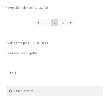
Näytetään tulokset 17–32 / 35
1
2
3
Avoinna ma-pe 10-17
,
la 10-14
Kesälauantait suljettu
Haku
Etsi:
Haku