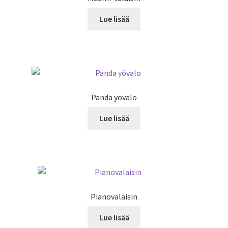
Sähköasennus & Valaisinten korjaus
valikko
Lue lisää
Yhteystiedot
Panda yövalo
Lue lisää
Pianovalaisin
Lue lisää