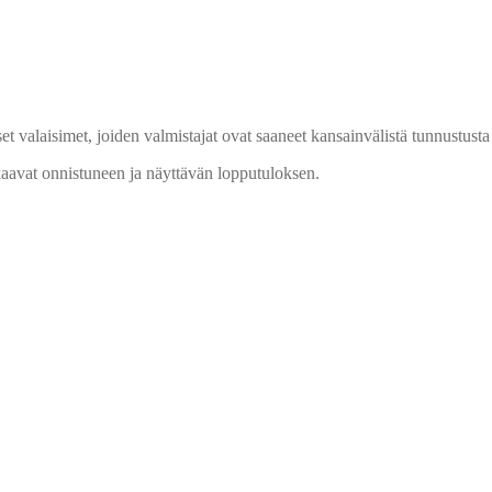
uiset valaisimet, joiden valmistajat ovat saaneet kansainvälistä tunnustu
takaavat onnistuneen ja näyttävän lopputuloksen.