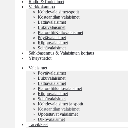
Radiot&Tuulettimet
Verkkokauppa
Kohdevalaisimet/spotit
Kosteantilan valaisimet
Lattiavalaisimet
Lukuvalaisimet
Plafondit/Kattovalaisimet
Pöytävalaisimet
Riippuvalaisimet
Seinävalaisimet
Sähköasennus & Valaisinten korjaus
Yhteystiedot
Valaisimet
Pöytävalaisimet
Lukuvalaisimet
Lattiavalaisimet
Plafondit/kattovalaisimet
Riippuvalaisimet
Seinävalaisimet
Kohdevalaisimet ja spotit
Kosteantilan valaisimet
Upotettavat valaisimet
Ulkovalaisimet
Tarvikkeet