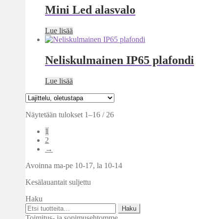
Mini Led alasvalo
Lue lisää
Neliskulmainen IP65 plafondi
Lue lisää
Näytetään tulokset 1–16 / 26
1
2
→
Avoinna ma-pe 10-17
,
la 10-14
Kesälauantait suljettu
Haku
Etsi:
Haku
Toimitus- ja sopimusehtomme