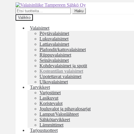
Siirry
Siirry
navigointiin
sisältöön
Etsi:
Haku
Valikko
Valaisimet
Pöytävalaisimet
Lukuvalaisimet
Lattiavalaisimet
Plafondit/kattovalaisimet
Riippuvalaisimet
Seinävalaisimet
Kohdevalaisimet ja spotit
Kosteantilan valaisimet
Upotettavat valaisimet
Ulkovalaisimet
Tarvikkeet
Varjostimet
Lasikuvut
Koristevalot
Jouluvalot ja pihavalosarjat
Lamput/Valonlähteet
Sähkötarvikkeet
Lämmittimet
Tarjoustuotteet