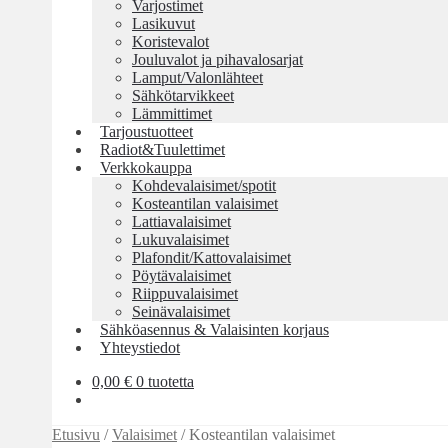
Varjostimet
Lasikuvut
Koristevalot
Jouluvalot ja pihavalosarjat
Lamput/Valonlähteet
Sähkötarvikkeet
Lämmittimet
Tarjoustuotteet
Radiot&Tuulettimet
Verkkokauppa
Kohdevalaisimet/spotit
Kosteantilan valaisimet
Lattiavalaisimet
Lukuvalaisimet
Plafondit/Kattovalaisimet
Pöytävalaisimet
Riippuvalaisimet
Seinävalaisimet
Sähköasennus & Valaisinten korjaus
Yhteystiedot
0,00
€
0 tuotetta
Etusivu
/
Valaisimet
/
Kosteantilan valaisimet