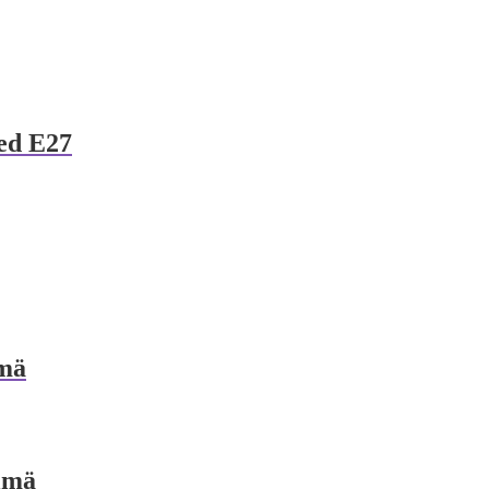
ed E27
lmä
lmä