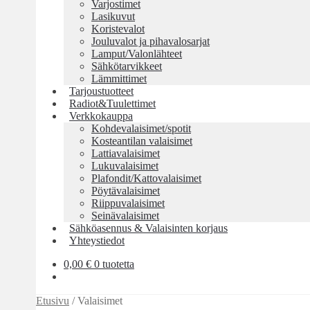
Varjostimet
Lasikuvut
Koristevalot
Jouluvalot ja pihavalosarjat
Lamput/Valonlähteet
Sähkötarvikkeet
Lämmittimet
Tarjoustuotteet
Radiot&Tuulettimet
Verkkokauppa
Kohdevalaisimet/spotit
Kosteantilan valaisimet
Lattiavalaisimet
Lukuvalaisimet
Plafondit/Kattovalaisimet
Pöytävalaisimet
Riippuvalaisimet
Seinävalaisimet
Sähköasennus & Valaisinten korjaus
Yhteystiedot
0,00
€
0 tuotetta
Etusivu
/
Valaisimet