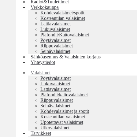
Radiot&Tuulettimet
Verkkokauppa
Kohdevalaisimet/spotit
Kosteantilan valaisimet
Lattiavalaisimet
Lukuvalaisimet
Plafondit/Kattovalaisimet
Pöytävalaisimet
Riippuvalaisimet
Seinävalaisimet
Sähköasennus & Valaisinten korjaus
Yhteystiedot
Valaisimet
Pöytävalaisimet
Lukuvalaisimet
Lattiavalaisimet
Plafondit/kattovalaisimet
Riippuvalaisimet
Seinävalaisimet
Kohdevalaisimet ja spotit
Kosteantilan valaisimet
Upotettavat valaisimet
Ulkovalaisimet
Tarvikkeet