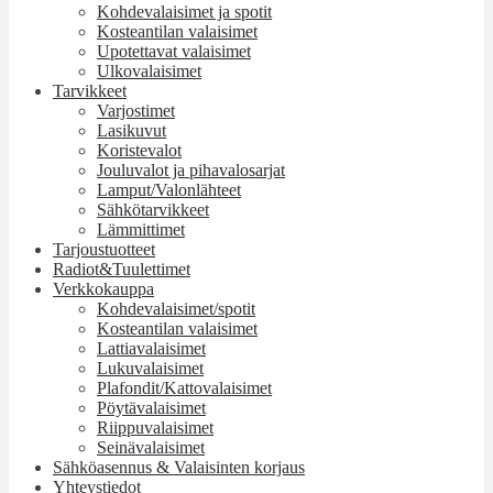
Kohdevalaisimet ja spotit
Kosteantilan valaisimet
Upotettavat valaisimet
Ulkovalaisimet
Tarvikkeet
Varjostimet
Lasikuvut
Koristevalot
Jouluvalot ja pihavalosarjat
Lamput/Valonlähteet
Sähkötarvikkeet
Lämmittimet
Tarjoustuotteet
Radiot&Tuulettimet
Verkkokauppa
Kohdevalaisimet/spotit
Kosteantilan valaisimet
Lattiavalaisimet
Lukuvalaisimet
Plafondit/Kattovalaisimet
Pöytävalaisimet
Riippuvalaisimet
Seinävalaisimet
Sähköasennus & Valaisinten korjaus
Yhteystiedot