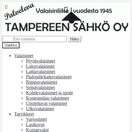
Siirry
Siirry
navigointiin
sisältöön
Etsi:
Haku
Valikko
Valaisimet
Pöytävalaisimet
Lukuvalaisimet
Lattiavalaisimet
Plafondit/kattovalaisimet
Riippuvalaisimet
Seinävalaisimet
Kohdevalaisimet ja spotit
Kosteantilan valaisimet
Upotettavat valaisimet
Ulkovalaisimet
Tarvikkeet
Varjostimet
Lasikuvut
Koristevalot