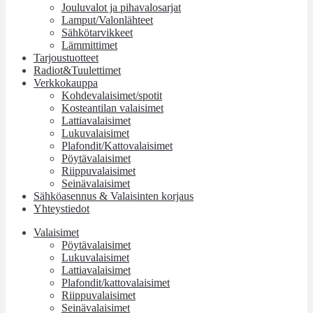
Jouluvalot ja pihavalosarjat
Lamput/Valonlähteet
Sähkötarvikkeet
Lämmittimet
Tarjoustuotteet
Radiot&Tuulettimet
Verkkokauppa
Kohdevalaisimet/spotit
Kosteantilan valaisimet
Lattiavalaisimet
Lukuvalaisimet
Plafondit/Kattovalaisimet
Pöytävalaisimet
Riippuvalaisimet
Seinävalaisimet
Sähköasennus & Valaisinten korjaus
Yhteystiedot
Valaisimet
Pöytävalaisimet
Lukuvalaisimet
Lattiavalaisimet
Plafondit/kattovalaisimet
Riippuvalaisimet
Seinävalaisimet