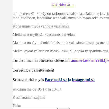
Ota yhteyttä →
Tampereen Sähkö Oy on tarjonnut valaisimia asiakkaille ja yri
monipuoliseen, laadukkaaseen valaisinvalikoimaan sekä asian
Korjaamme myös vanhoja valaisimia.
Meiltä saat myös sähköasennus palvelun
Maailma on täynnä mitä erilaisimpia valaisinratkaisuja ja meidä
Meiltä löydät valaisnten lisäksi lasikupuja sekä varjostimia että
Tutustu meihin oheisesta videosta
Tammerkosken Yrittäjie
Tervetuloa palveltavaksi!
Seuraa meitä myös
Fac
eboo
kissa
ja
Instagramissa
Avoinna ma-pe 10-17
,
la 10-14
Kesälauantait suljettu
Haku