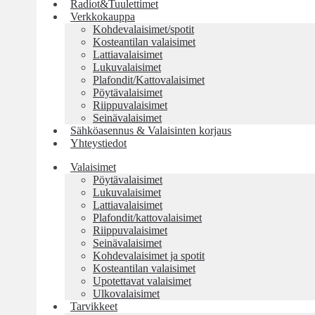
Radiot&Tuulettimet
Verkkokauppa
Kohdevalaisimet/spotit
Kosteantilan valaisimet
Lattiavalaisimet
Lukuvalaisimet
Plafondit/Kattovalaisimet
Pöytävalaisimet
Riippuvalaisimet
Seinävalaisimet
Sähköasennus & Valaisinten korjaus
Yhteystiedot
Valaisimet
Pöytävalaisimet
Lukuvalaisimet
Lattiavalaisimet
Plafondit/kattovalaisimet
Riippuvalaisimet
Seinävalaisimet
Kohdevalaisimet ja spotit
Kosteantilan valaisimet
Upotettavat valaisimet
Ulkovalaisimet
Tarvikkeet