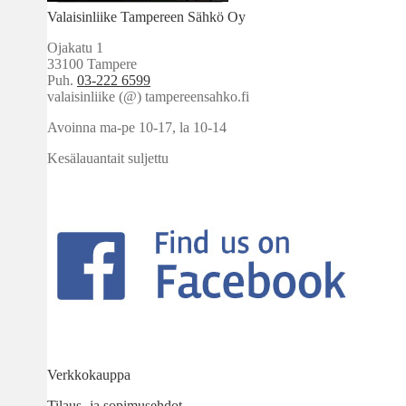
Valaisinliike Tampereen Sähkö Oy
Ojakatu 1
33100 Tampere
Puh.
03-222 6599
valaisinliike (@) tampereensahko.fi
Avoinna ma-pe 10-17
,
la 10-14
Kesälauantait suljettu
Verkkokauppa
Tilaus -ja sopimusehdot