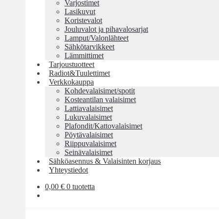
Varjostimet
Lasikuvut
Koristevalot
Jouluvalot ja pihavalosarjat
Lamput/Valonlähteet
Sähkötarvikkeet
Lämmittimet
Tarjoustuotteet
Radiot&Tuulettimet
Verkkokauppa
Kohdevalaisimet/spotit
Kosteantilan valaisimet
Lattiavalaisimet
Lukuvalaisimet
Plafondit/Kattovalaisimet
Pöytävalaisimet
Riippuvalaisimet
Seinävalaisimet
Sähköasennus & Valaisinten korjaus
Yhteystiedot
0,00
€
0 tuotetta