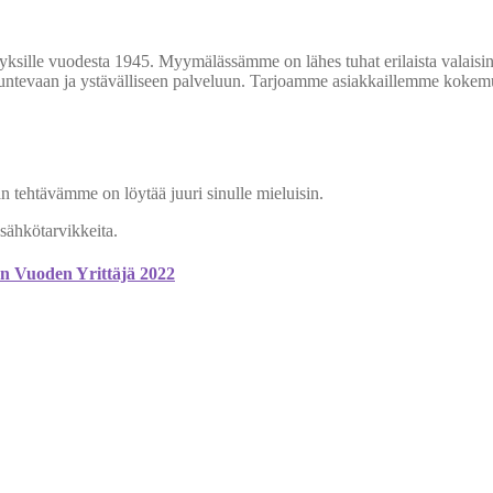
tyksille vuodesta 1945. Myymälässämme on lähes tuhat erilaista valaisi
tuntevaan ja ystävälliseen palveluun. Tarjoamme asiakkaillemme kok
n tehtävämme on löytää juuri sinulle mieluisin.
 sähkötarvikkeita.
n Vuoden Yrittäjä 2022