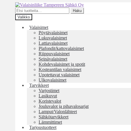
Siirry
Siirry
navigointiin
sisältöön
Etsi:
Haku
Valikko
Valaisimet
Pöytävalaisimet
Lukuvalaisimet
Lattiavalaisimet
Plafondit/kattovalaisimet
Riippuvalaisimet
Seinävalaisimet
Kohdevalaisimet ja spotit
Kosteantilan valaisimet
Upotettavat valaisimet
Ulkovalaisimet
Tarvikkeet
Varjostimet
Lasikuvut
Koristevalot
Jouluvalot ja pihavalosarjat
Lamput/Valonlähteet
Sähkötarvikkeet
Lämmittimet
Tarjoustuotteet