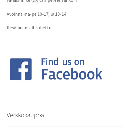
valaisinliike (@) tampereensahko.fi
Avoinna ma-pe 10-17
,
la 10-14
Kesälauantait suljettu
Verkkokauppa