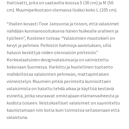
Hattivatti, joita on saatavilla koossa S (30 cm) ja M (50
cm). Muumipeikostaon olemassa lisäksi koko L (105 cm).
“Ihailen kovasti Tove Janssonia ja toivon, että valaisimet
nähdään kunnianosoituksena hänen huikealle uralleen ja
työlleen”, Koskinen toteaa. “Valaisimien muotokieli on
kevyt ja pehmeä. Pelkistin hahmoja aavistuksen, sillä
halusin keskittyä niiden olennaisiin piirteisiin.”
Korkealaatuinen designvalaisinsarja on valmistettu
kokonaan Suomessa. Harkittu ja huolellinen tuotanto
mahdollistaa valaisinten pehmeän, mattapintaisen
viimeistelyn. Muumien pitkiä perinteitä kunnioittaen
valaisimista on haluttu tehdä aikaa ja käyttöä kestäviä
esineitä, jotka seuraavat omistajiaan elämänvaiheesta ja
kodista toiseen. Veistokselliset valaisimet on suunniteltu
kaunistamaan niin kotia kuin toimistoa sellaisenaan että
valaistuna.