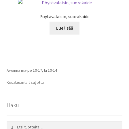
Pöytävalaisin, suorakaide
Lue lisää
Avoinna ma-pe 10-17
,
la 10-14
Kesälauantait suljettu
Haku
Etsi:
Haku