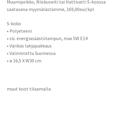
Muumipeikko, Niiskuneiti tai Hattivatti S-koossa
saatavana myymälästämme, 169,00eur/kpl
S-koko
• Polyeteeni
• sis. energiasäästölampun, max 5W E14
• Värikäs lahjapakkaus
• Valmistettu Suomessa
• ø 16,5 X W30 cm
muut koot tilaamalla