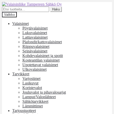
Siirry
Siirry
navigointiin
sisältöön
Etsi:
Haku
Valikko
Valaisimet
Pöytävalaisimet
Lukuvalaisimet
Lattiavalaisimet
Plafondit/kattovalaisimet
Riippuvalaisimet
Seinävalaisimet
Kohdevalaisimet ja spotit
Kosteantilan valaisimet
Upotettavat valaisimet
Ulkovalaisimet
Tarvikkeet
Varjostimet
Lasikuvut
Koristevalot
Jouluvalot ja pihavalosarjat
Lamput/Valonlähteet
Sähkötarvikkeet
Lämmittimet
Tarjoustuotteet