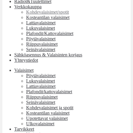
Radiot&Tuulettimet
Verkkokauppa
Kohdevalaisimet/spotit
Kosteantilan valaisimet
Lattiavalaisimet
Lukuvalaisimet
Plafondit/Kattovalaisimet
Pöytävalaisimet
Riippuvalaisimet
Seinävalaisimet
Sähköasennus & Valaisinten korjaus
Yhteystiedot
Valaisimet
Pöytävalaisimet
Lukuvalaisimet
Lattiavalaisimet
Plafondit/kattovalaisimet
Riippuvalaisimet
Seinävalaisimet
Kohdevalaisimet ja spotit
Kosteantilan valaisimet
Upotettavat valaisimet
Ulkovalaisimet
Tarvikkeet