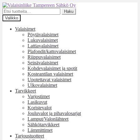
Siirry
Siirry
navigointiin
sisältöön
Etsi:
Haku
Valikko
Valaisimet
Pöytävalaisimet
Lukuvalaisimet
Lattiavalaisimet
Plafondit/kattovalaisimet
Riippuvalaisimet
Seinävalaisimet
Kohdevalaisimet ja spotit
Kosteantilan valaisimet
Upotettavat valaisimet
Ulkovalaisimet
Tarvikkeet
Varjostimet
Lasikuvut
Koristevalot
Jouluvalot ja pihavalosarjat
Lamput/Valonlähteet
Sähkötarvikkeet
Lämmittimet
Tarjoustuotteet