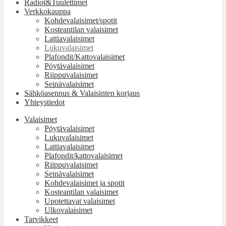
Radiot&Tuulettimet
Verkkokauppa
Kohdevalaisimet/spotit
Kosteantilan valaisimet
Lattiavalaisimet
Lukuvalaisimet
Plafondit/Kattovalaisimet
Pöytävalaisimet
Riippuvalaisimet
Seinävalaisimet
Sähköasennus & Valaisinten korjaus
Yhteystiedot
Valaisimet
Pöytävalaisimet
Lukuvalaisimet
Lattiavalaisimet
Plafondit/kattovalaisimet
Riippuvalaisimet
Seinävalaisimet
Kohdevalaisimet ja spotit
Kosteantilan valaisimet
Upotettavat valaisimet
Ulkovalaisimet
Tarvikkeet