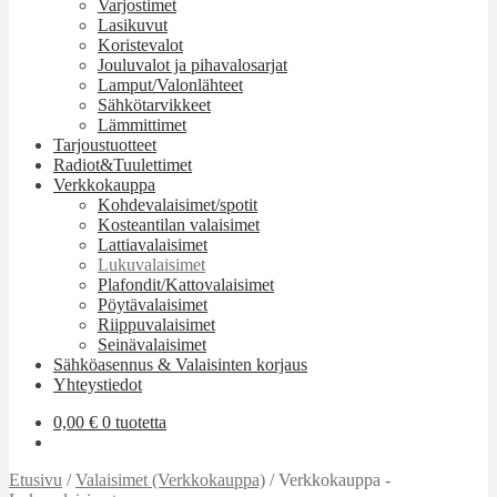
Varjostimet
Lasikuvut
Koristevalot
Jouluvalot ja pihavalosarjat
Lamput/Valonlähteet
Sähkötarvikkeet
Lämmittimet
Tarjoustuotteet
Radiot&Tuulettimet
Verkkokauppa
Kohdevalaisimet/spotit
Kosteantilan valaisimet
Lattiavalaisimet
Lukuvalaisimet
Plafondit/Kattovalaisimet
Pöytävalaisimet
Riippuvalaisimet
Seinävalaisimet
Sähköasennus & Valaisinten korjaus
Yhteystiedot
0,00
€
0 tuotetta
Etusivu
/
Valaisimet (Verkkokauppa)
/
Verkkokauppa -