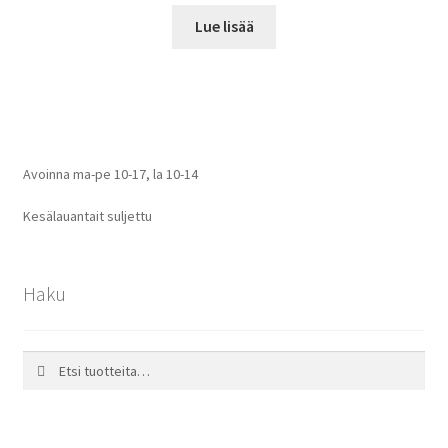
Lue lisää
Avoinna ma-pe 10-17
,
la 10-14
Kesälauantait suljettu
Haku
Etsi:
Haku