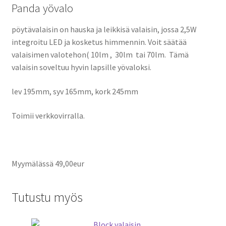
Panda yövalo
pöytävalaisin on hauska ja leikkisä valaisin, jossa 2,5W
integroitu LED ja kosketus himmennin. Voit säätää
valaisimen valotehon( 10lm , 30lm tai 70lm. Tämä
valaisin soveltuu hyvin lapsille yövaloksi.
lev 195mm, syv 165mm, kork 245mm
Toimii verkkovirralla.
Myymälässä 49,00eur
Tutustu myös