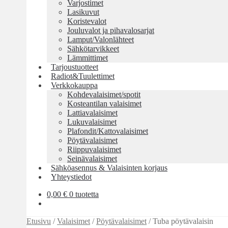
Varjostimet
Lasikuvut
Koristevalot
Jouluvalot ja pihavalosarjat
Lamput/Valonlähteet
Sähkötarvikkeet
Lämmittimet
Tarjoustuotteet
Radiot&Tuulettimet
Verkkokauppa
Kohdevalaisimet/spotit
Kosteantilan valaisimet
Lattiavalaisimet
Lukuvalaisimet
Plafondit/Kattovalaisimet
Pöytävalaisimet
Riippuvalaisimet
Seinävalaisimet
Sähköasennus & Valaisinten korjaus
Yhteystiedot
0,00
€
0 tuotetta
Etusivu
/
Valaisimet
/
Pöytävalaisimet
/
Tuba pöytävalaisin