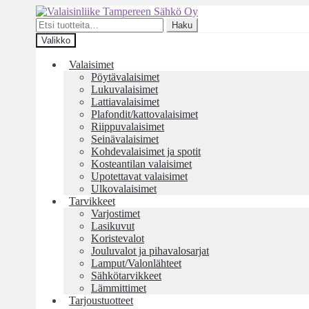
Siirry
Siirry
navigointiin
sisältöön
Etsi:
Haku
Valikko
Valaisimet
Pöytävalaisimet
Lukuvalaisimet
Lattiavalaisimet
Plafondit/kattovalaisimet
Riippuvalaisimet
Seinävalaisimet
Kohdevalaisimet ja spotit
Kosteantilan valaisimet
Upotettavat valaisimet
Ulkovalaisimet
Tarvikkeet
Varjostimet
Lasikuvut
Koristevalot
Jouluvalot ja pihavalosarjat
Lamput/Valonlähteet
Sähkötarvikkeet
Lämmittimet
Tarjoustuotteet