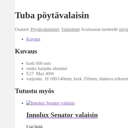
Tuba pöytävalaisin
Osastot:
Pöytävalaisimet
,
Valaisimet
Avainsanat tuotteelle
pöyt
Kuvaus
Kuvaus
kork 600 mm
runko harjattu alumiini
E27 Max 40W
varjostin, Ø 180/140mm, kork 350mm, tilattava eriksee
Tutustu myös
Innolux Senator valaisin
Lue lisää