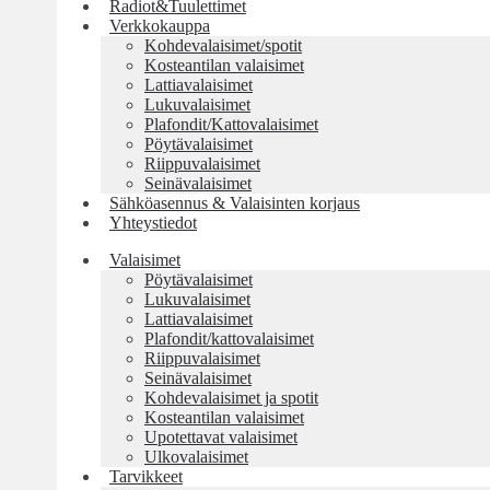
Radiot&Tuulettimet
Verkkokauppa
Kohdevalaisimet/spotit
Kosteantilan valaisimet
Lattiavalaisimet
Lukuvalaisimet
Plafondit/Kattovalaisimet
Pöytävalaisimet
Riippuvalaisimet
Seinävalaisimet
Sähköasennus & Valaisinten korjaus
Yhteystiedot
Valaisimet
Pöytävalaisimet
Lukuvalaisimet
Lattiavalaisimet
Plafondit/kattovalaisimet
Riippuvalaisimet
Seinävalaisimet
Kohdevalaisimet ja spotit
Kosteantilan valaisimet
Upotettavat valaisimet
Ulkovalaisimet
Tarvikkeet