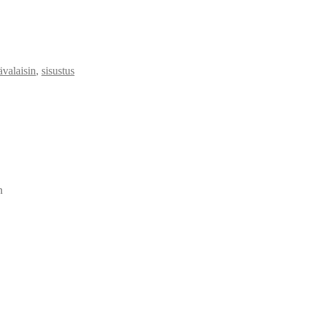
ävalaisin
,
sisustus
n