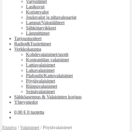
Varjostimet
Lasikuvut
Koristevalot
Jouluvalot ja pihavalosarjat
Lamput/Valonlähteet
Sähkötarvikkeet
Lämmittimet
Tarjoustuotteet
Radiot&Tuulettimet
Verkkokauppa
Kohdevalaisimet/spotit
Kosteantilan valaisimet
Lattiavalaisimet
Lukuvalaisimet
Plafondit/Kattovalaisimet
Pöytävalaisimet
Riippuvalaisimet
Seinävalaisimet
Sähköasennus & Valaisinten korjaus
Yhteystiedot
0,00
€
0 tuotetta
Etusivu
/
Valaisimet
/
Pöytävalaisimet