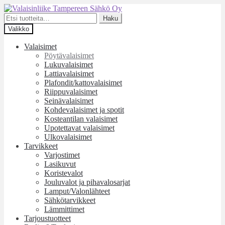
Siirry
Siirry
navigointiin
sisältöön
Etsi:
Haku
Valikko
Valaisimet
Pöytävalaisimet
Lukuvalaisimet
Lattiavalaisimet
Plafondit/kattovalaisimet
Riippuvalaisimet
Seinävalaisimet
Kohdevalaisimet ja spotit
Kosteantilan valaisimet
Upotettavat valaisimet
Ulkovalaisimet
Tarvikkeet
Varjostimet
Lasikuvut
Koristevalot
Jouluvalot ja pihavalosarjat
Lamput/Valonlähteet
Sähkötarvikkeet
Lämmittimet
Tarjoustuotteet