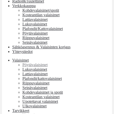
Radiot&Tuulettimet
Verkkokauppa
Kohdevalaisimet/spotit
Kosteantilan valaisimet
Lattiavalaisimet
Lukuvalaisimet
Plafondit/Kattovalaisimet
Pöytävalaisimet
Riippuvalaisimet
Seinävalaisimet
Sähköasennus & Valaisinten korjaus
Yhteystiedot
Valaisimet
Pöytävalaisimet
Lukuvalaisimet
Lattiavalaisimet
Plafondit/kattovalaisimet
Riippuvalaisimet
Seinävalaisimet
Kohdevalaisimet ja spotit
Kosteantilan valaisimet
Upotettavat valaisimet
Ulkovalaisimet
Tarvikkeet