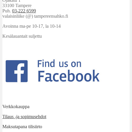
Ojakatu 1
33100 Tampere
Puh.
03-222 6599
valaisinliike (@) tampereensahko.fi
Avoinna ma-pe 10-17
,
la 10-14
Kesälauantait suljettu
Verkkokauppa
Tilaus -ja sopimusehdot
Maksutapana tilisiirto