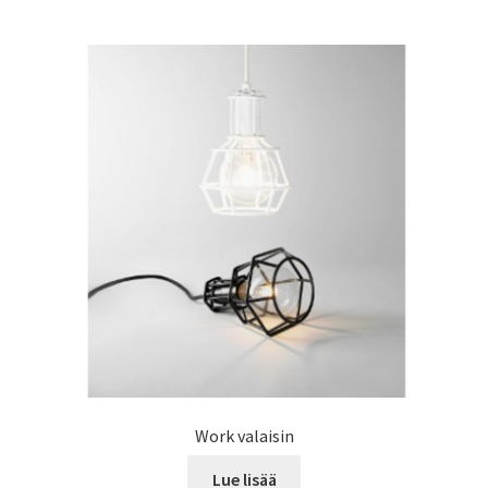
Sähköasennus & Valaisinten korjaus
valikko
Yhteystiedot
Work valaisin
Lue lisää