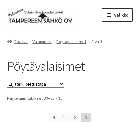
Siirry
Siirry
Valikko
navigointiin
sisältöön
Laajen
Valaisimet
alemm
Etusivu
Valaisimet
Pöytävalaisimet
Sivu 3
tason
Pöytävalaisimet
valikko
Pöytävalaisimet
Lukuvalaisimet
Lattiavalaisimet
Näytetään tulokset 33–35 / 35
Plafondit/kattovalaisimet
Riippuvalaisimet
1
2
3
Seinävalaisimet