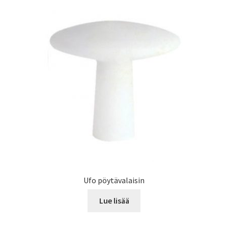
Kohdevalaisimet ja spotit
Kosteantilan valaisimet
Upotettavat valaisimet
Ulkovalaisimet
Laajen
Tarvikkeet
alemm
tason
Tarjoustuotteet
valikko
Radiot&Tuulettimet
Ufo pöytävalaisin
Laajen
Lue lisää
Verkkokauppa
alemm
tason