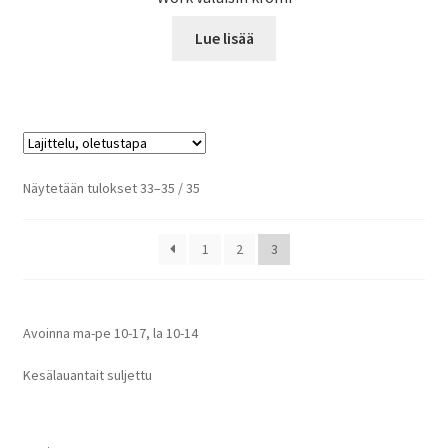
Lue lisää
Näytetään tulokset 33–35 / 35
1
2
3
Avoinna ma-pe 10-17
,
la 10-14
Kesälauantait suljettu