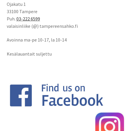
Ojakatu 1
33100 Tampere
Puh.
03-222 6599
valaisinliike (@) tampereensahko.fi
Avoinna ma-pe 10-17
,
la 10-14
Kesälauantait suljettu