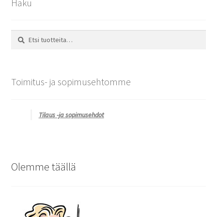
Haku
Etsi:
Haku
Toimitus- ja sopimusehtomme
Tilaus -ja sopimusehdot
Olemme täällä