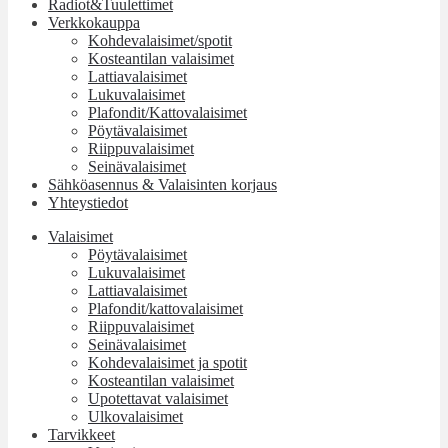
Radiot&Tuulettimet
Verkkokauppa
Kohdevalaisimet/spotit
Kosteantilan valaisimet
Lattiavalaisimet
Lukuvalaisimet
Plafondit/Kattovalaisimet
Pöytävalaisimet
Riippuvalaisimet
Seinävalaisimet
Sähköasennus & Valaisinten korjaus
Yhteystiedot
Valaisimet
Pöytävalaisimet
Lukuvalaisimet
Lattiavalaisimet
Plafondit/kattovalaisimet
Riippuvalaisimet
Seinävalaisimet
Kohdevalaisimet ja spotit
Kosteantilan valaisimet
Upotettavat valaisimet
Ulkovalaisimet
Tarvikkeet