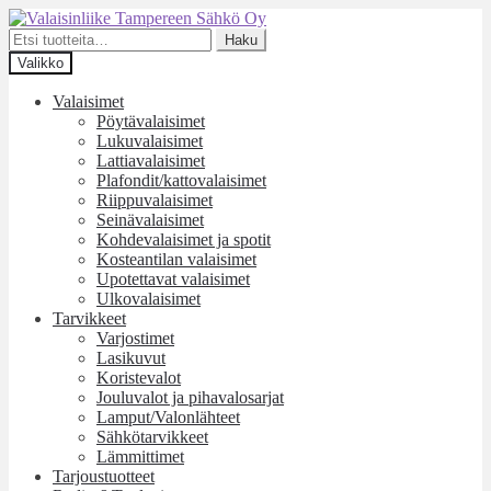
Siirry
Siirry
navigointiin
sisältöön
Etsi:
Haku
Valikko
Valaisimet
Pöytävalaisimet
Lukuvalaisimet
Lattiavalaisimet
Plafondit/kattovalaisimet
Riippuvalaisimet
Seinävalaisimet
Kohdevalaisimet ja spotit
Kosteantilan valaisimet
Upotettavat valaisimet
Ulkovalaisimet
Tarvikkeet
Varjostimet
Lasikuvut
Koristevalot
Jouluvalot ja pihavalosarjat
Lamput/Valonlähteet
Sähkötarvikkeet
Lämmittimet
Tarjoustuotteet