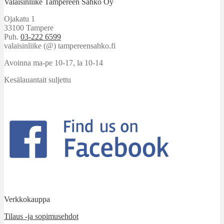
Valaisinliike Tampereen Sähkö Oy
Ojakatu 1
33100 Tampere
Puh.
03-222 6599
valaisinliike (@) tampereensahko.fi
Avoinna ma-pe 10-17
,
la 10-14
Kesälauantait suljettu
Verkkokauppa
Tilaus -ja sopimusehdot