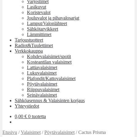
Varjostimet
Lasikuvut
Koristevalot
Jouluvalot ja pihavalosarjat
Lamput/Valonlähteet
Sähkötarvikkeet
Lämmittimet
Tarjoustuotteet
Radiot&Tuulettimet
Verkkokauppa
Kohdevalaisimet/spotit
Kosteantilan valaisimet
Lattiavalaisimet
Lukuvalaisimet
Plafondit/Kattovalaisimet
Pöytävalaisimet
Riippuvalaisimet
Seinävalaisimet
Sähköasennus & Valaisinten korjaus
Yhteystiedot
0,00
€
0 tuotetta
Etusivu
/
Valaisimet
/
Pöytävalaisimet
/
Cactus Prisma