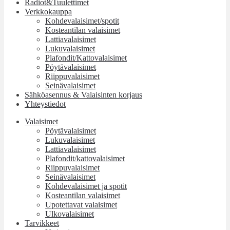
Radiot&Tuulettimet
Verkkokauppa
Kohdevalaisimet/spotit
Kosteantilan valaisimet
Lattiavalaisimet
Lukuvalaisimet
Plafondit/Kattovalaisimet
Pöytävalaisimet
Riippuvalaisimet
Seinävalaisimet
Sähköasennus & Valaisinten korjaus
Yhteystiedot
Valaisimet
Pöytävalaisimet
Lukuvalaisimet
Lattiavalaisimet
Plafondit/kattovalaisimet
Riippuvalaisimet
Seinävalaisimet
Kohdevalaisimet ja spotit
Kosteantilan valaisimet
Upotettavat valaisimet
Ulkovalaisimet
Tarvikkeet