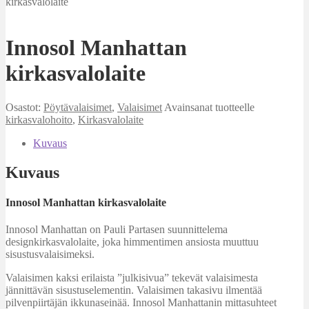
kirkasvalolaite
Innosol Manhattan
kirkasvalolaite
Osastot:
Pöytävalaisimet
,
Valaisimet
Avainsanat tuotteelle
kirkasvalohoito
,
Kirkasvalolaite
Kuvaus
Kuvaus
Innosol Manhattan kirkasvalolaite
Innosol Manhattan on Pauli Partasen suunnittelema
designkirkasvalolaite, joka himmentimen ansiosta muuttuu
sisustusvalaisimeksi.
Valaisimen kaksi erilaista ”julkisivua” tekevät valaisimesta
jännittävän sisustuselementin. Valaisimen takasivu ilmentää
pilvenpiirtäjän ikkunaseinää. Innosol Manhattanin mittasuhteet