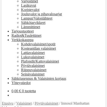
Varjostimet
Lasikuvut
Koristevalot
Jouluvalot ja pihavalosarjat
Lamput/Valonlähteet
Sähkötarvikkeet
Lämmittimet
Tarjoustuotteet
Radiot&Tuulettimet
Verkkokauppa
Kohdevalaisimet/spotit
Kosteantilan valaisimet
Lattiavalaisimet
Lukuvalaisimet
Plafondit/Kattovalaisimet
Pöytävalaisimet
Riippuvalaisimet
Seinävalaisimet
Sähköasennus & Valaisinten korjaus
Yhteystiedot
0,00
€
0 tuotetta
Etusivu
/
Valaisimet
/
Pöytävalaisimet
/
Innosol Manhattan