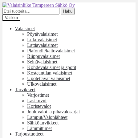
Siirry
Siirry
navigointiin
sisältöön
Etsi:
Haku
Valikko
Valaisimet
Pöytävalaisimet
Lukuvalaisimet
Lattiavalaisimet
Plafondit/kattovalaisimet
Riippuvalaisimet
Seinävalaisimet
Kohdevalaisimet ja spotit
Kosteantilan valaisimet
Upotettavat valaisimet
Ulkovalaisimet
Tarvikkeet
Varjostimet
Lasikuvut
Koristevalot
Jouluvalot ja pihavalosarjat
Lamput/Valonlähteet
Sähkötarvikkeet
Lämmittimet
Tarjoustuotteet