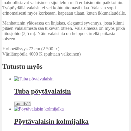
mahdollistavat valaisimen sijoittelun mitä erilaisimpiin paikkoihin:
Työpöydällä valaisin ei vei kohtuuttomasti tilaa. Valaisin sopii
erinomaisesti myös korkeaan, kapeaan tilaan, kuten ikkunalaudalle.
Manhattanin yläosassa on linjakas, elegantti syvennys, josta kiinni
pitäen valaisimesta saa tukevan otteen. Valaisimessa on myös pitkä
liitosjohto (2,5 m). Näin valaisinta on helppo siirrellä paikasta
toiseen.
Hoitoetäisyys 72 cm (2 500 lx)
Värilämpötila 4000 K (puhtaan valkoinen)
Tutustu myös
Tuba pöytävalaisin
Lue lisää
Pöytävalaisin kolmijalka