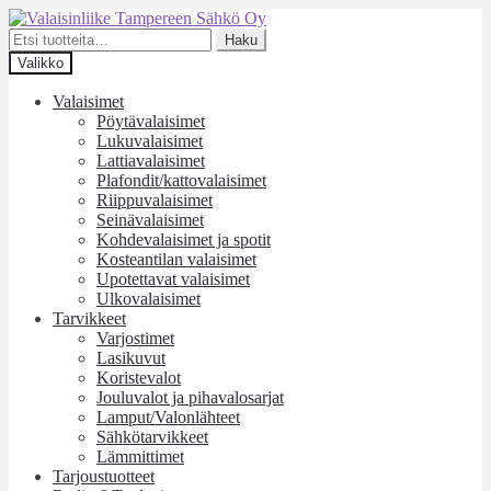
Siirry
Siirry
navigointiin
sisältöön
Etsi:
Haku
Valikko
Valaisimet
Pöytävalaisimet
Lukuvalaisimet
Lattiavalaisimet
Plafondit/kattovalaisimet
Riippuvalaisimet
Seinävalaisimet
Kohdevalaisimet ja spotit
Kosteantilan valaisimet
Upotettavat valaisimet
Ulkovalaisimet
Tarvikkeet
Varjostimet
Lasikuvut
Koristevalot
Jouluvalot ja pihavalosarjat
Lamput/Valonlähteet
Sähkötarvikkeet
Lämmittimet
Tarjoustuotteet