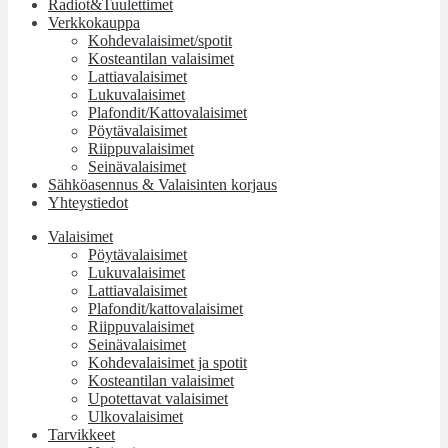
Radiot&Tuulettimet
Verkkokauppa
Kohdevalaisimet/spotit
Kosteantilan valaisimet
Lattiavalaisimet
Lukuvalaisimet
Plafondit/Kattovalaisimet
Pöytävalaisimet
Riippuvalaisimet
Seinävalaisimet
Sähköasennus & Valaisinten korjaus
Yhteystiedot
Valaisimet
Pöytävalaisimet
Lukuvalaisimet
Lattiavalaisimet
Plafondit/kattovalaisimet
Riippuvalaisimet
Seinävalaisimet
Kohdevalaisimet ja spotit
Kosteantilan valaisimet
Upotettavat valaisimet
Ulkovalaisimet
Tarvikkeet