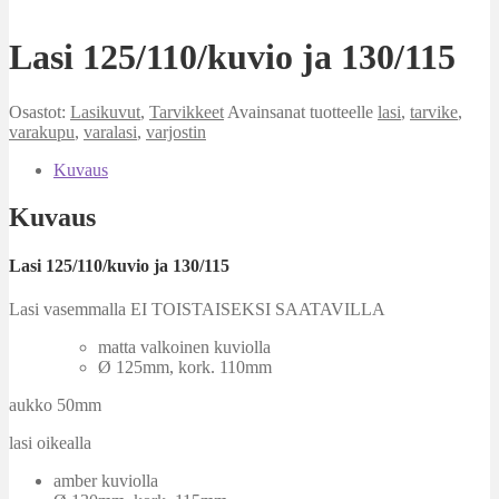
Lasi 125/110/kuvio ja 130/115
Osastot:
Lasikuvut
,
Tarvikkeet
Avainsanat tuotteelle
lasi
,
tarvike
,
varakupu
,
varalasi
,
varjostin
Kuvaus
Kuvaus
Lasi 125/110/kuvio ja 130/115
Lasi vasemmalla EI TOISTAISEKSI SAATAVILLA
matta valkoinen kuviolla
Ø 125mm, kork. 110mm
aukko 50mm
lasi oikealla
amber kuviolla