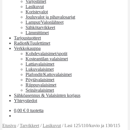
Varjostimet
Lasikuvut
Koristevalot
Jouluvalot ja pihavalosarjat
Lamput/Valonlähteet
Sähkötarvikkeet
Lämmittimet
Tarjoustuotteet
Radiot&Tuulettimet
Verkkokauppa
Kohdevalaisimet/spotit
Kosteantilan valaisimet
Lattiavalaisimet
Lukuvalaisimet
Plafondit/Kattovalaisimet
Pöytävalaisimet
Riippuvalaisimet
Seinävalaisimet
Sähköasennus & Valaisinten korjaus
Yhteystiedot
0,00
€
0 tuotetta
Etusivu
/
Tarvikkeet
/
Lasikuvut
/
Lasi 125/110/kuvio ja 130/115