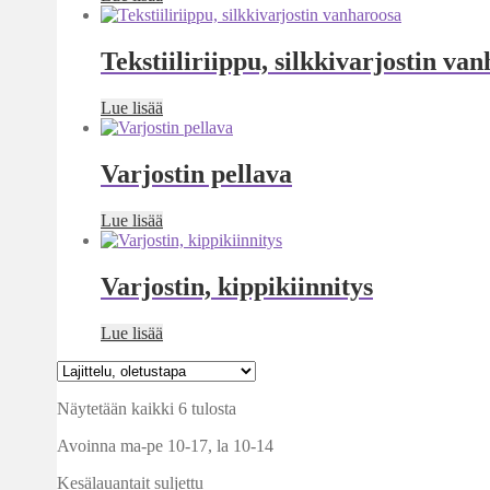
Tekstiiliriippu, silkkivarjostin va
Lue lisää
Varjostin pellava
Lue lisää
Varjostin, kippikiinnitys
Lue lisää
Näytetään kaikki 6 tulosta
Avoinna ma-pe 10-17
,
la 10-14
Kesälauantait suljettu