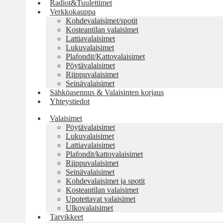
Radiot&Tuulettimet
Verkkokauppa
Kohdevalaisimet/spotit
Kosteantilan valaisimet
Lattiavalaisimet
Lukuvalaisimet
Plafondit/Kattovalaisimet
Pöytävalaisimet
Riippuvalaisimet
Seinävalaisimet
Sähköasennus & Valaisinten korjaus
Yhteystiedot
Valaisimet
Pöytävalaisimet
Lukuvalaisimet
Lattiavalaisimet
Plafondit/kattovalaisimet
Riippuvalaisimet
Seinävalaisimet
Kohdevalaisimet ja spotit
Kosteantilan valaisimet
Upotettavat valaisimet
Ulkovalaisimet
Tarvikkeet