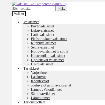
Siirry
Siirry
navigointiin
sisältöön
Etsi:
Haku
Valikko
Valaisimet
Pöytävalaisimet
Lukuvalaisimet
Lattiavalaisimet
Plafondit/kattovalaisimet
Riippuvalaisimet
Seinävalaisimet
Kohdevalaisimet ja spotit
Kosteantilan valaisimet
Upotettavat valaisimet
Ulkovalaisimet
Tarvikkeet
Varjostimet
Lasikuvut
Koristevalot
Jouluvalot ja pihavalosarjat
Lamput/Valonlähteet
Sähkötarvikkeet
Lämmittimet
Tarjoustuotteet