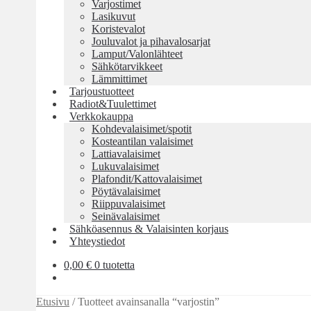
Varjostimet
Lasikuvut
Koristevalot
Jouluvalot ja pihavalosarjat
Lamput/Valonlähteet
Sähkötarvikkeet
Lämmittimet
Tarjoustuotteet
Radiot&Tuulettimet
Verkkokauppa
Kohdevalaisimet/spotit
Kosteantilan valaisimet
Lattiavalaisimet
Lukuvalaisimet
Plafondit/Kattovalaisimet
Pöytävalaisimet
Riippuvalaisimet
Seinävalaisimet
Sähköasennus & Valaisinten korjaus
Yhteystiedot
0,00
€
0 tuotetta
Etusivu
/
Tuotteet avainsanalla “varjostin”