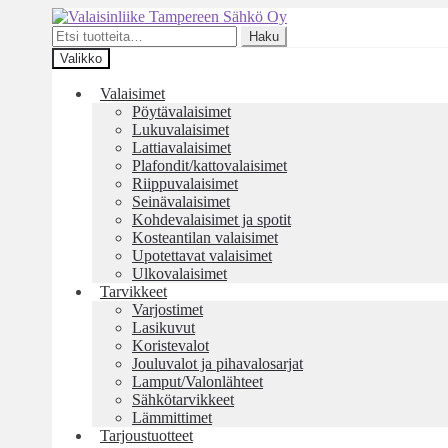
Siirry
Siirry
navigointiin
sisältöön
Etsi:
Haku
Valikko
Valaisimet
Pöytävalaisimet
Lukuvalaisimet
Lattiavalaisimet
Plafondit/kattovalaisimet
Riippuvalaisimet
Seinävalaisimet
Kohdevalaisimet ja spotit
Kosteantilan valaisimet
Upotettavat valaisimet
Ulkovalaisimet
Tarvikkeet
Varjostimet
Lasikuvut
Koristevalot
Jouluvalot ja pihavalosarjat
Lamput/Valonlähteet
Sähkötarvikkeet
Lämmittimet
Tarjoustuotteet