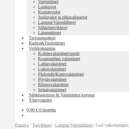
Varjostimet
Lasikuvut
Koristevalot
Jouluvalot ja pihavalosarjat
Lamput/Valonlähteet
Sähkötarvikkeet
Lämmittimet
Tarjoustuotteet
Radiot&Tuulettimet
Verkkokauppa
Kohdevalaisimet/spotit
Kosteantilan valaisimet
Lattiavalaisimet
Lukuvalaisimet
Plafondit/Kattovalaisimet
Pöytävalaisimet
Riippuvalaisimet
Seinävalaisimet
Sähköasennus & Valaisinten korjaus
Yhteystiedot
0,00
€
0 tuotetta
Etusivu
/
Tarvikkeet
/
Lamput/Valonlähteet
/
Led vakiolamppu,