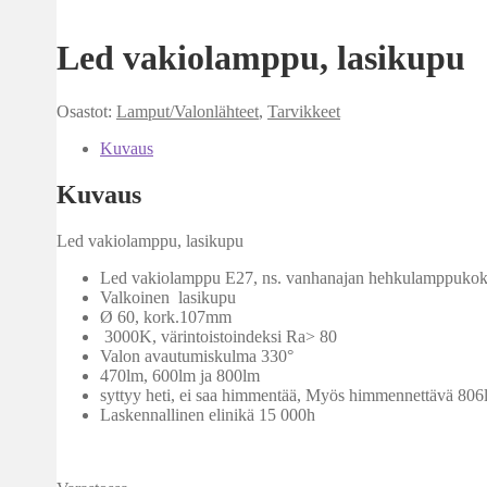
Led vakiolamppu, lasikupu
Osastot:
Lamput/Valonlähteet
,
Tarvikkeet
Kuvaus
Kuvaus
Led vakiolamppu, lasikupu
Led vakiolamppu E27, ns. vanhanajan hehkulamppuko
Valkoinen lasikupu
Ø 60, kork.107mm
3000K, värintoistoindeksi Ra> 80
Valon avautumiskulma 330°
470lm, 600lm ja 800lm
syttyy heti, ei saa himmentää, Myös himmennettävä 80
Laskennallinen elinikä 15 000h