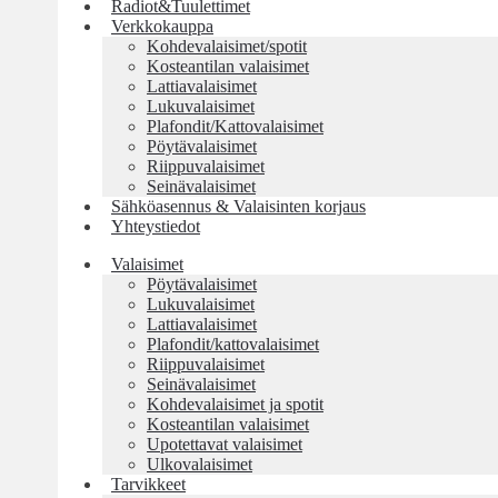
Radiot&Tuulettimet
Verkkokauppa
Kohdevalaisimet/spotit
Kosteantilan valaisimet
Lattiavalaisimet
Lukuvalaisimet
Plafondit/Kattovalaisimet
Pöytävalaisimet
Riippuvalaisimet
Seinävalaisimet
Sähköasennus & Valaisinten korjaus
Yhteystiedot
Valaisimet
Pöytävalaisimet
Lukuvalaisimet
Lattiavalaisimet
Plafondit/kattovalaisimet
Riippuvalaisimet
Seinävalaisimet
Kohdevalaisimet ja spotit
Kosteantilan valaisimet
Upotettavat valaisimet
Ulkovalaisimet
Tarvikkeet