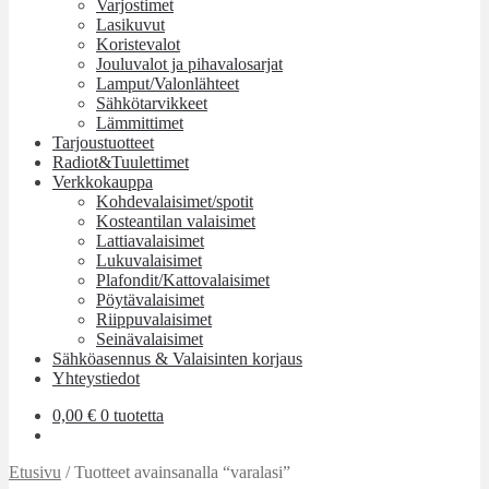
Varjostimet
Lasikuvut
Koristevalot
Jouluvalot ja pihavalosarjat
Lamput/Valonlähteet
Sähkötarvikkeet
Lämmittimet
Tarjoustuotteet
Radiot&Tuulettimet
Verkkokauppa
Kohdevalaisimet/spotit
Kosteantilan valaisimet
Lattiavalaisimet
Lukuvalaisimet
Plafondit/Kattovalaisimet
Pöytävalaisimet
Riippuvalaisimet
Seinävalaisimet
Sähköasennus & Valaisinten korjaus
Yhteystiedot
0,00
€
0 tuotetta
Etusivu
/
Tuotteet avainsanalla “varalasi”