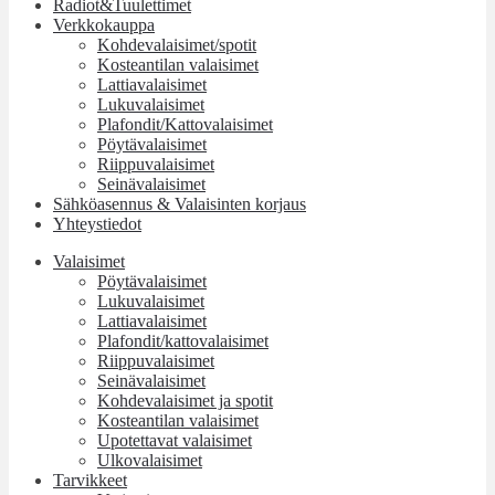
Radiot&Tuulettimet
Verkkokauppa
Kohdevalaisimet/spotit
Kosteantilan valaisimet
Lattiavalaisimet
Lukuvalaisimet
Plafondit/Kattovalaisimet
Pöytävalaisimet
Riippuvalaisimet
Seinävalaisimet
Sähköasennus & Valaisinten korjaus
Yhteystiedot
Valaisimet
Pöytävalaisimet
Lukuvalaisimet
Lattiavalaisimet
Plafondit/kattovalaisimet
Riippuvalaisimet
Seinävalaisimet
Kohdevalaisimet ja spotit
Kosteantilan valaisimet
Upotettavat valaisimet
Ulkovalaisimet
Tarvikkeet