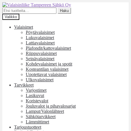
Siirry
Siirry
navigointiin
sisältöön
Etsi:
Haku
Valikko
Valaisimet
Pöytävalaisimet
Lukuvalaisimet
Lattiavalaisimet
Plafondit/kattovalaisimet
Riippuvalaisimet
Seinävalaisimet
Kohdevalaisimet ja spotit
Kosteantilan valaisimet
Upotettavat valaisimet
Ulkovalaisimet
Tarvikkeet
Varjostimet
Lasikuvut
Koristevalot
Jouluvalot ja pihavalosarjat
Lamput/Valonlähteet
Sähkötarvikkeet
Lämmittimet
Tarjoustuotteet