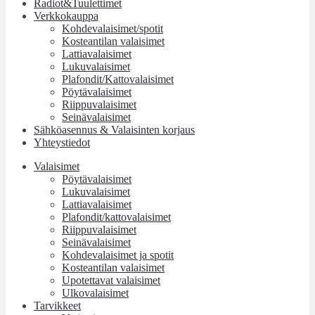
Radiot&Tuulettimet
Verkkokauppa
Kohdevalaisimet/spotit
Kosteantilan valaisimet
Lattiavalaisimet
Lukuvalaisimet
Plafondit/Kattovalaisimet
Pöytävalaisimet
Riippuvalaisimet
Seinävalaisimet
Sähköasennus & Valaisinten korjaus
Yhteystiedot
Valaisimet
Pöytävalaisimet
Lukuvalaisimet
Lattiavalaisimet
Plafondit/kattovalaisimet
Riippuvalaisimet
Seinävalaisimet
Kohdevalaisimet ja spotit
Kosteantilan valaisimet
Upotettavat valaisimet
Ulkovalaisimet
Tarvikkeet