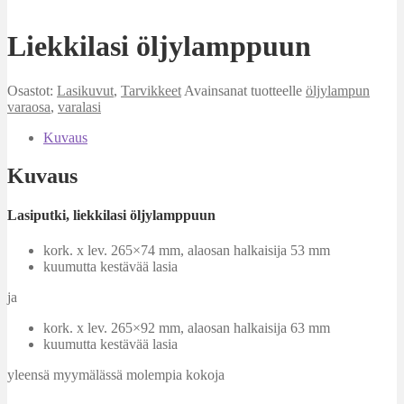
Liekkilasi öljylamppuun
Osastot:
Lasikuvut
,
Tarvikkeet
Avainsanat tuotteelle
öljylampun
varaosa
,
varalasi
Kuvaus
Kuvaus
Lasiputki, liekkilasi öljylamppuun
kork. x lev. 265×74 mm, alaosan halkaisija 53 mm
kuumutta kestävää lasia
ja
kork. x lev. 265×92 mm, alaosan halkaisija 63 mm
kuumutta kestävää lasia
yleensä myymälässä molempia kokoja