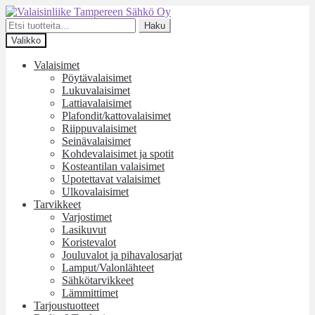
Siirry
Siirry
navigointiin
sisältöön
Etsi:
Haku
Valikko
Valaisimet
Pöytävalaisimet
Lukuvalaisimet
Lattiavalaisimet
Plafondit/kattovalaisimet
Riippuvalaisimet
Seinävalaisimet
Kohdevalaisimet ja spotit
Kosteantilan valaisimet
Upotettavat valaisimet
Ulkovalaisimet
Tarvikkeet
Varjostimet
Lasikuvut
Koristevalot
Jouluvalot ja pihavalosarjat
Lamput/Valonlähteet
Sähkötarvikkeet
Lämmittimet
Tarjoustuotteet