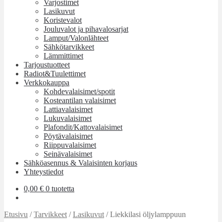
Varjostimet
Lasikuvut
Koristevalot
Jouluvalot ja pihavalosarjat
Lamput/Valonlähteet
Sähkötarvikkeet
Lämmittimet
Tarjoustuotteet
Radiot&Tuulettimet
Verkkokauppa
Kohdevalaisimet/spotit
Kosteantilan valaisimet
Lattiavalaisimet
Lukuvalaisimet
Plafondit/Kattovalaisimet
Pöytävalaisimet
Riippuvalaisimet
Seinävalaisimet
Sähköasennus & Valaisinten korjaus
Yhteystiedot
0,00
€
0 tuotetta
Etusivu
/
Tarvikkeet
/
Lasikuvut
/
Liekkilasi öljylamppuun