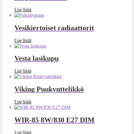
Lue lisää
Vesikiertoiset radiaattorit
Lue lisää
Vesta lasikupu
Lue lisää
Viking Puukynttelikkö
Lue lisää
WIR-85 8W/830 E27 DIM
Lue lisää