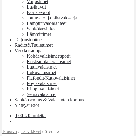
Varjostimet
Lasikuvut
Koristevalot
Jouluvalot ja pihavalosarjat
Lamput/Valonlähteet
Sähkötarvikkeet
Lämmittimet
Tarjoustuotteet
Radiot&Tuulettimet
Verkkokauppa
Kohdevalaisimet/spotit
Kosteantilan valaisimet
Lattiavalaisimet
Lukuvalaisimet
Plafondit/Kattovalaisimet
Pöytävalaisimet
Riippuvalaisimet
Seinävalaisimet
Sähköasennus & Valaisinten korjaus
Yhteystiedot
0,00
€
0 tuotetta
Etusivu
/
Tarvikkeet
/
Sivu 12