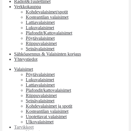
Radiot&Tuulettimet
Verkkokauppa
Kohdevalaisimet/spotit
Kosteantilan valaisimet
Lattiavalaisimet
Lukuvalaisimet
Plafondit/Kattovalaisimet
Pöytävalaisimet
Riippuvalaisimet
Seinävalaisimet
Sähköasennus & Valaisinten korjaus
Yhteystiedot
Valaisimet
Pöytävalaisimet
Lukuvalaisimet
Lattiavalaisimet
Plafondit/kattovalaisimet
Riippuvalaisimet
Seinävalaisimet
Kohdevalaisimet ja spotit
Kosteantilan valaisimet
Upotettavat valaisimet
Ulkovalaisimet
Tarvikkeet