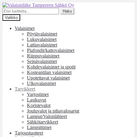
Siirry
Siirry
navigointiin
sisältöön
Etsi:
Haku
Valikko
Valaisimet
Pöytävalaisimet
Lukuvalaisimet
Lattiavalaisimet
Plafondit/kattovalaisimet
Riippuvalaisimet
Seinävalaisimet
Kohdevalaisimet ja spotit
Kosteantilan valaisimet
Upotettavat valaisimet
Ulkovalaisimet
Tarvikkeet
Varjostimet
Lasikuvut
Koristevalot
Jouluvalot ja pihavalosarjat
Lamput/Valonlähteet
Sähkötarvikkeet
Lämmittimet
Tarjoustuotteet