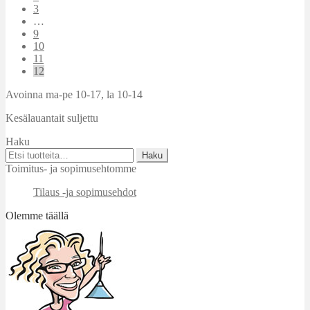
3
…
9
10
11
12
Avoinna ma-pe 10-17
,
la 10-14
Kesälauantait suljettu
Haku
Etsi:
Haku
Toimitus- ja sopimusehtomme
Tilaus -ja sopimusehdot
Olemme täällä