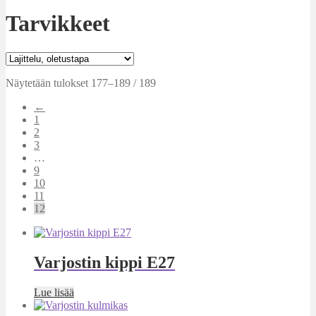
Tarvikkeet
Näytetään tulokset 177–189 / 189
←
1
2
3
…
9
10
11
12
Varjostin kippi E27
Lue lisää