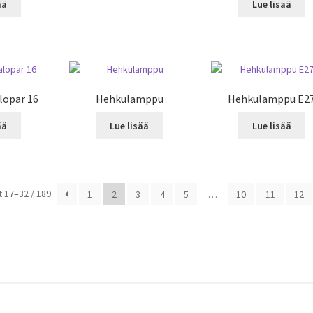
ää
Lue lisää
lopar 16
Hehkulamppu
Hehkulamppu E2
ää
Lue lisää
Lue lisää
 17–32 / 189
1
2
3
4
5
…
10
11
12