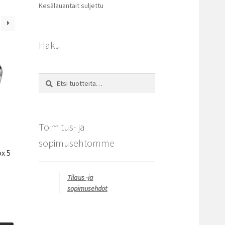
Kesälauantait suljettu
Haku
Etsi:
Haku
Toimitus- ja
sopimusehtomme
x 5
Tilaus -ja
sopimusehdot