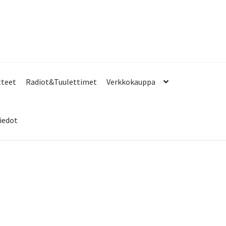
tteet
Radiot&Tuulettimet
Verkkokauppa
iedot