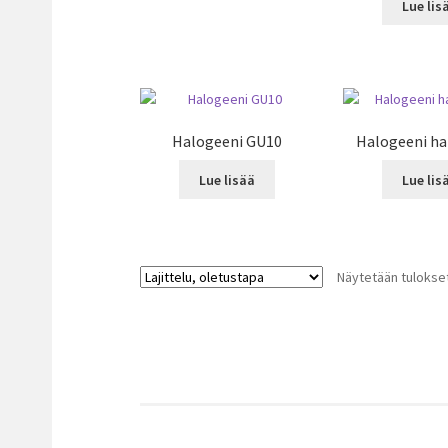
Lue lis
Halogeeni GU10
Halogeeni ha
Lue lisää
Lue lis
Näytetään tulokset