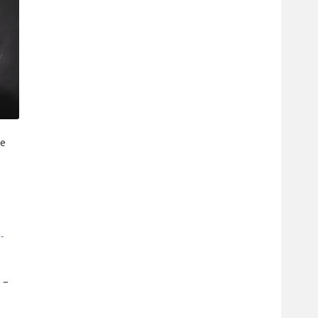
te
 –