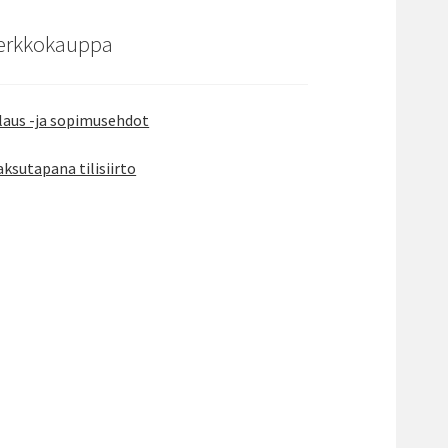
erkkokauppa
laus -ja sopimusehdot
ksutapana tilisiirto