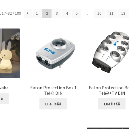
 17–32 / 189
1
2
3
4
5
…
10
11
12
valo
Eaton Protection Box 1
Eaton Protection Bo
Tel@ DIN
Tel@+TV DIN
ää
Lue lisää
Lue lisää