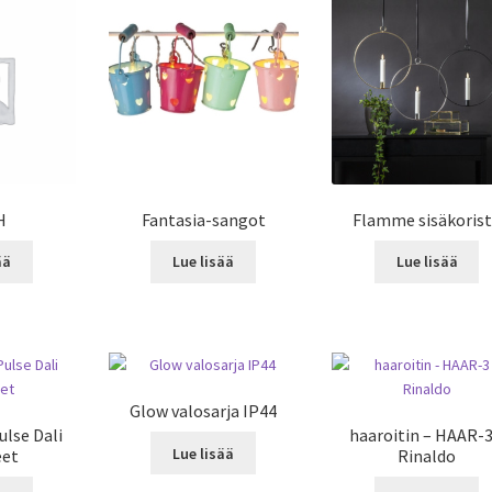
H
Fantasia-sangot
Flamme sisäkoris
ää
Lue lisää
Lue lisää
Glow valosarja IP44
ulse Dali
haaroitin – HAAR-3
Lue lisää
eet
Rinaldo