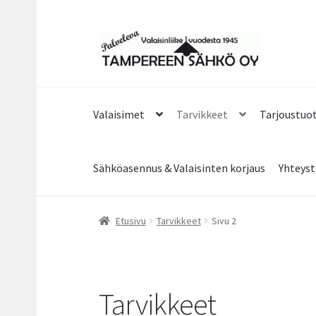
Siirry
Siirry
navigointiin
sisältöön
Valaisimet
Tarvikkeet
Tarjoustuo
Sähköasennus & Valaisinten korjaus
Yhteyst
Etusivu
Tarvikkeet
Sivu 2
Tarvikkeet