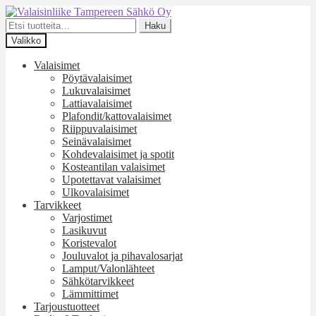
Siirry
Siirry
navigointiin
sisältöön
Etsi:
Haku
Valikko
Valaisimet
Pöytävalaisimet
Lukuvalaisimet
Lattiavalaisimet
Plafondit/kattovalaisimet
Riippuvalaisimet
Seinävalaisimet
Kohdevalaisimet ja spotit
Kosteantilan valaisimet
Upotettavat valaisimet
Ulkovalaisimet
Tarvikkeet
Varjostimet
Lasikuvut
Koristevalot
Jouluvalot ja pihavalosarjat
Lamput/Valonlähteet
Sähkötarvikkeet
Lämmittimet
Tarjoustuotteet