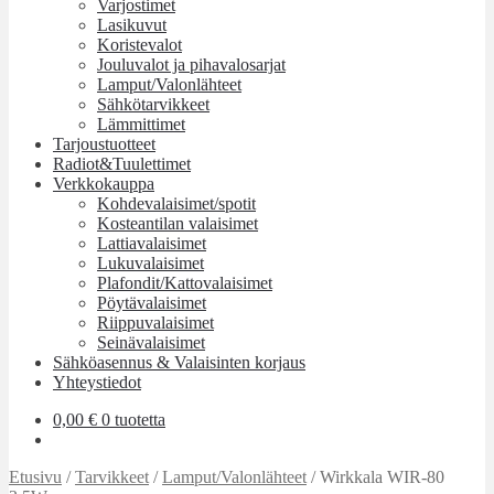
Varjostimet
Lasikuvut
Koristevalot
Jouluvalot ja pihavalosarjat
Lamput/Valonlähteet
Sähkötarvikkeet
Lämmittimet
Tarjoustuotteet
Radiot&Tuulettimet
Verkkokauppa
Kohdevalaisimet/spotit
Kosteantilan valaisimet
Lattiavalaisimet
Lukuvalaisimet
Plafondit/Kattovalaisimet
Pöytävalaisimet
Riippuvalaisimet
Seinävalaisimet
Sähköasennus & Valaisinten korjaus
Yhteystiedot
0,00
€
0 tuotetta
Etusivu
/
Tarvikkeet
/
Lamput/Valonlähteet
/
Wirkkala WIR-80