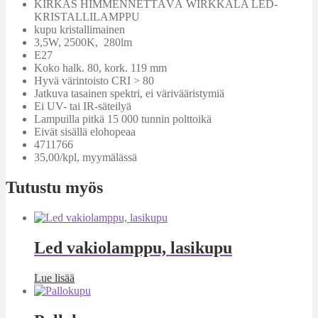
KIRKAS HIMMENNETTÄVÄ WIRKKALA LED-
KRISTALLILAMPPU
kupu kristallimainen
3,5W, 2500K, 280lm
E27
Koko halk. 80, kork. 119 mm
Hyvä värintoisto CRI > 80
Jatkuva tasainen spektri, ei värivääristymiä
Ei UV- tai IR-säteilyä
Lampuilla pitkä 15 000 tunnin polttoikä
Eivät sisällä elohopeaa
4711766
35,00/kpl, myymälässä
Tutustu myös
Led vakiolamppu, lasikupu
Lue lisää