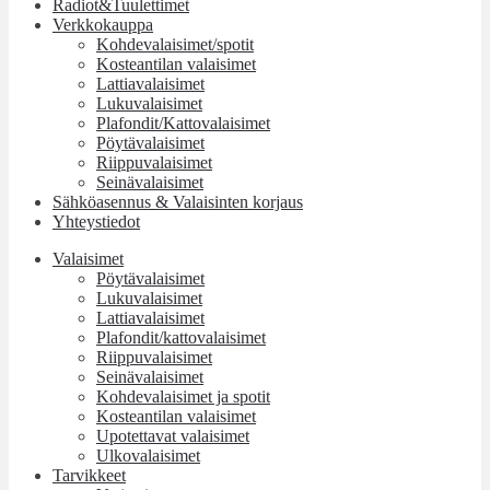
Radiot&Tuulettimet
Verkkokauppa
Kohdevalaisimet/spotit
Kosteantilan valaisimet
Lattiavalaisimet
Lukuvalaisimet
Plafondit/Kattovalaisimet
Pöytävalaisimet
Riippuvalaisimet
Seinävalaisimet
Sähköasennus & Valaisinten korjaus
Yhteystiedot
Valaisimet
Pöytävalaisimet
Lukuvalaisimet
Lattiavalaisimet
Plafondit/kattovalaisimet
Riippuvalaisimet
Seinävalaisimet
Kohdevalaisimet ja spotit
Kosteantilan valaisimet
Upotettavat valaisimet
Ulkovalaisimet
Tarvikkeet