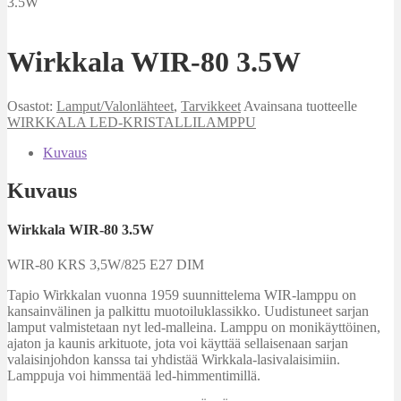
3.5W
Wirkkala WIR-80 3.5W
Osastot:
Lamput/Valonlähteet
,
Tarvikkeet
Avainsana tuotteelle
WIRKKALA LED-KRISTALLILAMPPU
Kuvaus
Kuvaus
Wirkkala WIR-80 3.5W
WIR-80 KRS 3,5W/825 E27 DIM
Tapio Wirkkalan vuonna 1959 suunnittelema WIR-lamppu on
kansainvälinen ja palkittu muotoiluklassikko. Uudistuneet sarjan
lamput valmistetaan nyt led-malleina. Lamppu on monikäyttöinen,
ajaton ja kaunis arkituote, jota voi käyttää sellaisenaan sarjan
valaisinjohdon kanssa tai yhdistää Wirkkala-lasivalaisimiin.
Lamppuja voi himmentää led-himmentimillä.