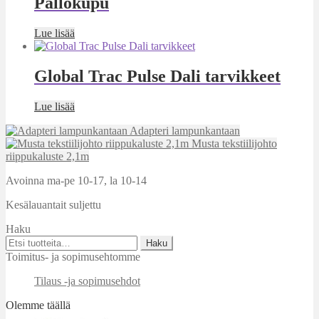
Pallokupu
Lue lisää
Global Trac Pulse Dali tarvikkeet
Lue lisää
Adapteri lampunkantaan
Musta tekstiilijohto
riippukaluste 2,1m
Avoinna ma-pe 10-17
,
la 10-14
Kesälauantait suljettu
Haku
Etsi:
Haku
Toimitus- ja sopimusehtomme
Tilaus -ja sopimusehdot
Olemme täällä