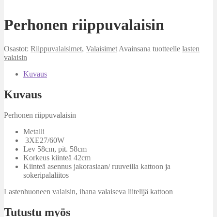
Perhonen riippuvalaisin
Osastot:
Riippuvalaisimet
,
Valaisimet
Avainsana tuotteelle
lasten
valaisin
Kuvaus
Kuvaus
Perhonen riippuvalaisin
Metalli
3XE27/60W
Lev 58cm, pit. 58cm
Korkeus kiinteä 42cm
Kiinteä asennus jakorasiaan/ ruuveilla kattoon ja
sokeripalaliitos
Lastenhuoneen valaisin, ihana valaiseva liitelijä kattoon
Tutustu myös