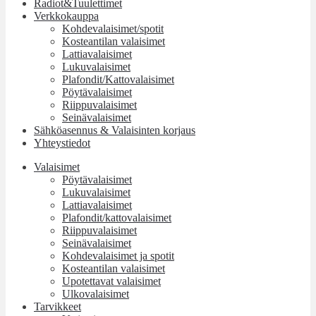
Radiot&Tuulettimet
Verkkokauppa
Kohdevalaisimet/spotit
Kosteantilan valaisimet
Lattiavalaisimet
Lukuvalaisimet
Plafondit/Kattovalaisimet
Pöytävalaisimet
Riippuvalaisimet
Seinävalaisimet
Sähköasennus & Valaisinten korjaus
Yhteystiedot
Valaisimet
Pöytävalaisimet
Lukuvalaisimet
Lattiavalaisimet
Plafondit/kattovalaisimet
Riippuvalaisimet
Seinävalaisimet
Kohdevalaisimet ja spotit
Kosteantilan valaisimet
Upotettavat valaisimet
Ulkovalaisimet
Tarvikkeet