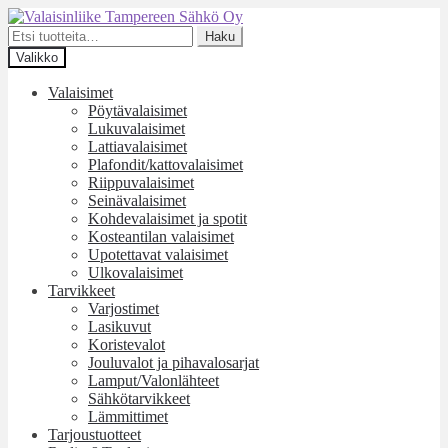
Siirry
Siirry
navigointiin
sisältöön
Etsi:
Haku
Valikko
Valaisimet
Pöytävalaisimet
Lukuvalaisimet
Lattiavalaisimet
Plafondit/kattovalaisimet
Riippuvalaisimet
Seinävalaisimet
Kohdevalaisimet ja spotit
Kosteantilan valaisimet
Upotettavat valaisimet
Ulkovalaisimet
Tarvikkeet
Varjostimet
Lasikuvut
Koristevalot
Jouluvalot ja pihavalosarjat
Lamput/Valonlähteet
Sähkötarvikkeet
Lämmittimet
Tarjoustuotteet