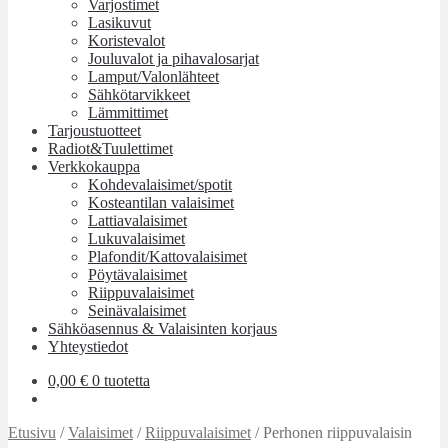
Varjostimet
Lasikuvut
Koristevalot
Jouluvalot ja pihavalosarjat
Lamput/Valonlähteet
Sähkötarvikkeet
Lämmittimet
Tarjoustuotteet
Radiot&Tuulettimet
Verkkokauppa
Kohdevalaisimet/spotit
Kosteantilan valaisimet
Lattiavalaisimet
Lukuvalaisimet
Plafondit/Kattovalaisimet
Pöytävalaisimet
Riippuvalaisimet
Seinävalaisimet
Sähköasennus & Valaisinten korjaus
Yhteystiedot
0,00
€
0 tuotetta
Etusivu
/
Valaisimet
/
Riippuvalaisimet
/
Perhonen riippuvalaisin