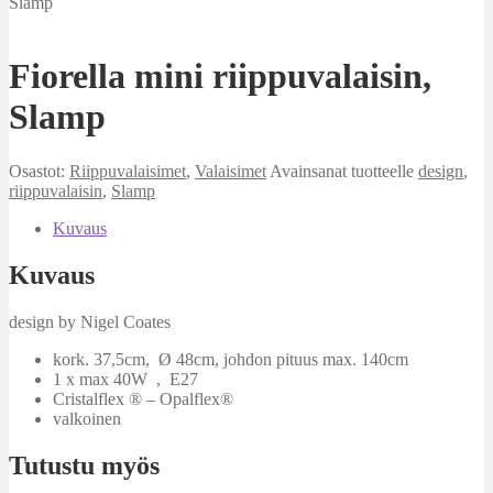
Slamp
Fiorella mini riippuvalaisin,
Slamp
Osastot:
Riippuvalaisimet
,
Valaisimet
Avainsanat tuotteelle
design
,
riippuvalaisin
,
Slamp
Kuvaus
Kuvaus
design by Nigel Coates
kork. 37,5cm, Ø 48cm, johdon pituus max. 140cm
1 x max 40W , E27
Cristalflex ® – Opalflex®
valkoinen
Tutustu myös