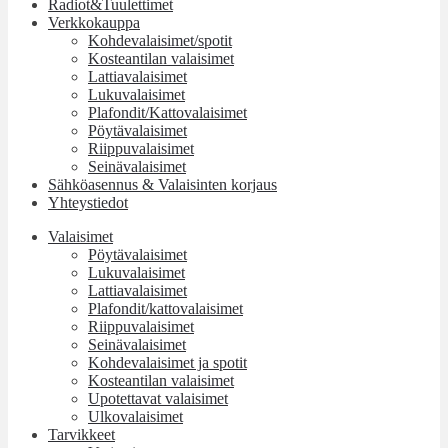
Radiot&Tuulettimet
Verkkokauppa
Kohdevalaisimet/spotit
Kosteantilan valaisimet
Lattiavalaisimet
Lukuvalaisimet
Plafondit/Kattovalaisimet
Pöytävalaisimet
Riippuvalaisimet
Seinävalaisimet
Sähköasennus & Valaisinten korjaus
Yhteystiedot
Valaisimet
Pöytävalaisimet
Lukuvalaisimet
Lattiavalaisimet
Plafondit/kattovalaisimet
Riippuvalaisimet
Seinävalaisimet
Kohdevalaisimet ja spotit
Kosteantilan valaisimet
Upotettavat valaisimet
Ulkovalaisimet
Tarvikkeet