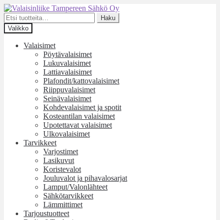
Siirry
Siirry
navigointiin
sisältöön
Etsi:
Haku
Valikko
Valaisimet
Pöytävalaisimet
Lukuvalaisimet
Lattiavalaisimet
Plafondit/kattovalaisimet
Riippuvalaisimet
Seinävalaisimet
Kohdevalaisimet ja spotit
Kosteantilan valaisimet
Upotettavat valaisimet
Ulkovalaisimet
Tarvikkeet
Varjostimet
Lasikuvut
Koristevalot
Jouluvalot ja pihavalosarjat
Lamput/Valonlähteet
Sähkötarvikkeet
Lämmittimet
Tarjoustuotteet