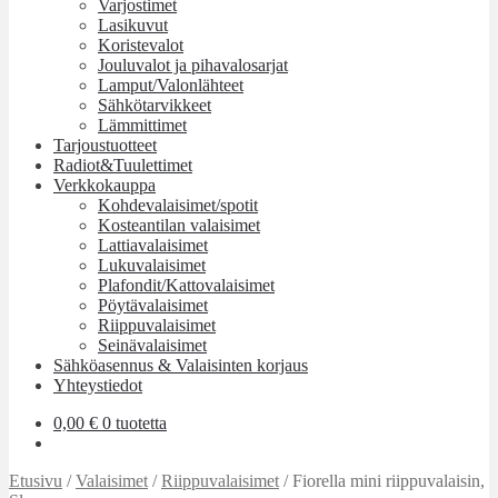
Varjostimet
Lasikuvut
Koristevalot
Jouluvalot ja pihavalosarjat
Lamput/Valonlähteet
Sähkötarvikkeet
Lämmittimet
Tarjoustuotteet
Radiot&Tuulettimet
Verkkokauppa
Kohdevalaisimet/spotit
Kosteantilan valaisimet
Lattiavalaisimet
Lukuvalaisimet
Plafondit/Kattovalaisimet
Pöytävalaisimet
Riippuvalaisimet
Seinävalaisimet
Sähköasennus & Valaisinten korjaus
Yhteystiedot
0,00
€
0 tuotetta
Etusivu
/
Valaisimet
/
Riippuvalaisimet
/
Fiorella mini riippuvalaisin,