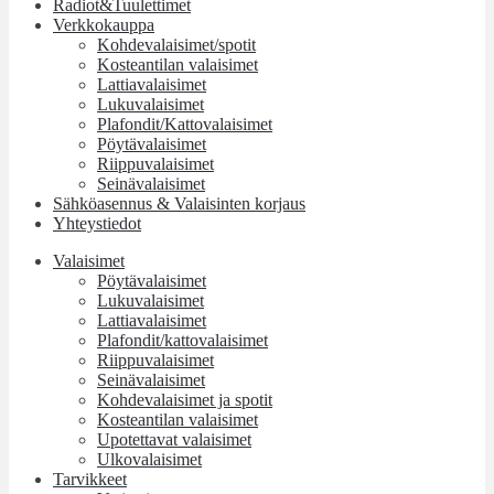
Radiot&Tuulettimet
Verkkokauppa
Kohdevalaisimet/spotit
Kosteantilan valaisimet
Lattiavalaisimet
Lukuvalaisimet
Plafondit/Kattovalaisimet
Pöytävalaisimet
Riippuvalaisimet
Seinävalaisimet
Sähköasennus & Valaisinten korjaus
Yhteystiedot
Valaisimet
Pöytävalaisimet
Lukuvalaisimet
Lattiavalaisimet
Plafondit/kattovalaisimet
Riippuvalaisimet
Seinävalaisimet
Kohdevalaisimet ja spotit
Kosteantilan valaisimet
Upotettavat valaisimet
Ulkovalaisimet
Tarvikkeet