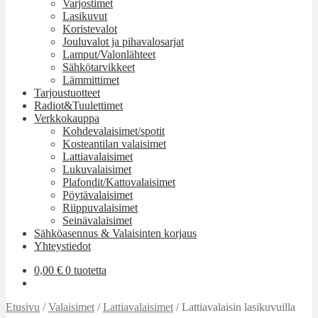
Varjostimet
Lasikuvut
Koristevalot
Jouluvalot ja pihavalosarjat
Lamput/Valonlähteet
Sähkötarvikkeet
Lämmittimet
Tarjoustuotteet
Radiot&Tuulettimet
Verkkokauppa
Kohdevalaisimet/spotit
Kosteantilan valaisimet
Lattiavalaisimet
Lukuvalaisimet
Plafondit/Kattovalaisimet
Pöytävalaisimet
Riippuvalaisimet
Seinävalaisimet
Sähköasennus & Valaisinten korjaus
Yhteystiedot
0,00
€
0 tuotetta
Etusivu
/
Valaisimet
/
Lattiavalaisimet
/
Lattiavalaisin lasikuvuilla