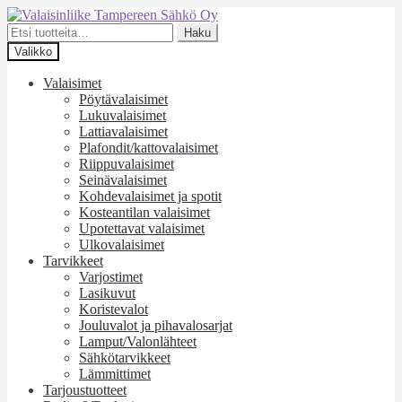
Siirry
Siirry
navigointiin
sisältöön
Etsi:
Haku
Valikko
Valaisimet
Pöytävalaisimet
Lukuvalaisimet
Lattiavalaisimet
Plafondit/kattovalaisimet
Riippuvalaisimet
Seinävalaisimet
Kohdevalaisimet ja spotit
Kosteantilan valaisimet
Upotettavat valaisimet
Ulkovalaisimet
Tarvikkeet
Varjostimet
Lasikuvut
Koristevalot
Jouluvalot ja pihavalosarjat
Lamput/Valonlähteet
Sähkötarvikkeet
Lämmittimet
Tarjoustuotteet