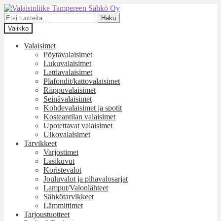
Siirry
Siirry
navigointiin
sisältöön
Etsi:
Haku
Valikko
Valaisimet
Pöytävalaisimet
Lukuvalaisimet
Lattiavalaisimet
Plafondit/kattovalaisimet
Riippuvalaisimet
Seinävalaisimet
Kohdevalaisimet ja spotit
Kosteantilan valaisimet
Upotettavat valaisimet
Ulkovalaisimet
Tarvikkeet
Varjostimet
Lasikuvut
Koristevalot
Jouluvalot ja pihavalosarjat
Lamput/Valonlähteet
Sähkötarvikkeet
Lämmittimet
Tarjoustuotteet