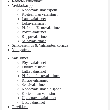
Radiot&Tuulettimet
Verkkokauppa
Kohdevalaisimet/spotit
Kosteantilan valaisimet
Lattiavalaisimet
Lukuvalaisimet
Plafondit/Kattovalaisimet
Pöytävalaisimet
Riippuvalaisimet
Seinävalaisimet
Sähköasennus & Valaisinten korjaus
Yhteystiedot
Valaisimet
Pöytävalaisimet
Lukuvalaisimet
Lattiavalaisimet
Plafondit/kattovalaisimet
Riippuvalaisimet
Seinävalaisimet
Kohdevalaisimet ja spotit
Kosteantilan valaisimet
Upotettavat valaisimet
Ulkovalaisimet
Tarvikkeet