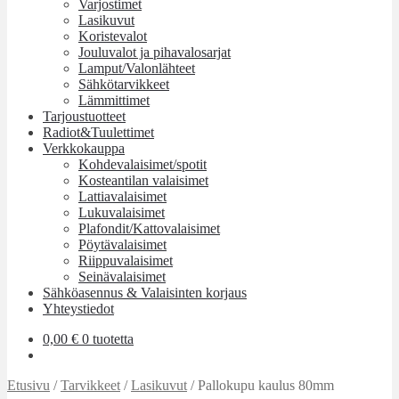
Varjostimet
Lasikuvut
Koristevalot
Jouluvalot ja pihavalosarjat
Lamput/Valonlähteet
Sähkötarvikkeet
Lämmittimet
Tarjoustuotteet
Radiot&Tuulettimet
Verkkokauppa
Kohdevalaisimet/spotit
Kosteantilan valaisimet
Lattiavalaisimet
Lukuvalaisimet
Plafondit/Kattovalaisimet
Pöytävalaisimet
Riippuvalaisimet
Seinävalaisimet
Sähköasennus & Valaisinten korjaus
Yhteystiedot
0,00
€
0 tuotetta
Etusivu
/
Tarvikkeet
/
Lasikuvut
/
Pallokupu kaulus 80mm