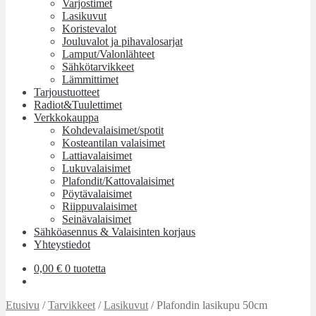
Varjostimet
Lasikuvut
Koristevalot
Jouluvalot ja pihavalosarjat
Lamput/Valonlähteet
Sähkötarvikkeet
Lämmittimet
Tarjoustuotteet
Radiot&Tuulettimet
Verkkokauppa
Kohdevalaisimet/spotit
Kosteantilan valaisimet
Lattiavalaisimet
Lukuvalaisimet
Plafondit/Kattovalaisimet
Pöytävalaisimet
Riippuvalaisimet
Seinävalaisimet
Sähköasennus & Valaisinten korjaus
Yhteystiedot
0,00
€
0 tuotetta
Etusivu
/
Tarvikkeet
/
Lasikuvut
/
Plafondin lasikupu 50cm