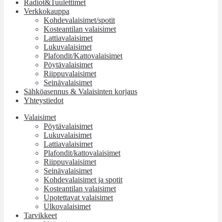
Radiot&Tuulettimet
Verkkokauppa
Kohdevalaisimet/spotit
Kosteantilan valaisimet
Lattiavalaisimet
Lukuvalaisimet
Plafondit/Kattovalaisimet
Pöytävalaisimet
Riippuvalaisimet
Seinävalaisimet
Sähköasennus & Valaisinten korjaus
Yhteystiedot
Valaisimet
Pöytävalaisimet
Lukuvalaisimet
Lattiavalaisimet
Plafondit/kattovalaisimet
Riippuvalaisimet
Seinävalaisimet
Kohdevalaisimet ja spotit
Kosteantilan valaisimet
Upotettavat valaisimet
Ulkovalaisimet
Tarvikkeet