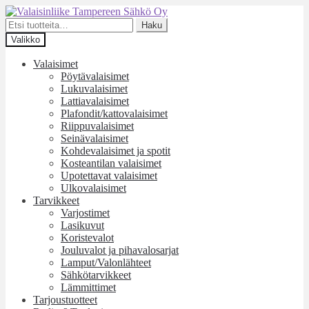
Siirry
Siirry
navigointiin
sisältöön
Etsi:
Haku
Valikko
Valaisimet
Pöytävalaisimet
Lukuvalaisimet
Lattiavalaisimet
Plafondit/kattovalaisimet
Riippuvalaisimet
Seinävalaisimet
Kohdevalaisimet ja spotit
Kosteantilan valaisimet
Upotettavat valaisimet
Ulkovalaisimet
Tarvikkeet
Varjostimet
Lasikuvut
Koristevalot
Jouluvalot ja pihavalosarjat
Lamput/Valonlähteet
Sähkötarvikkeet
Lämmittimet
Tarjoustuotteet