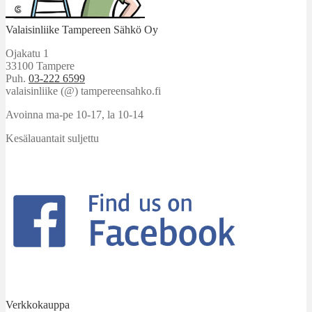
Valaisinliike Tampereen Sähkö Oy
Ojakatu 1
33100 Tampere
Puh.
03-222 6599
valaisinliike (@) tampereensahko.fi
Avoinna ma-pe 10-17
,
la 10-14
Kesälauantait suljettu
Verkkokauppa