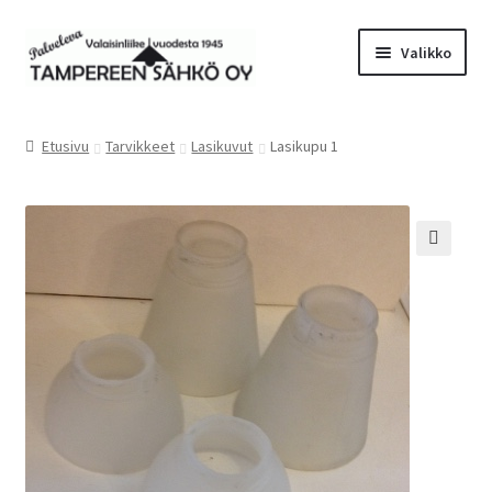
Siirry
Siirry
Valikko
navigointiin
sisältöön
Laajen
Valaisimet
alemm
Etusivu
Tarvikkeet
Lasikuvut
Lasikupu 1
tason
Laajen
Tarvikkeet
valikko
alemm
tason
Tarjoustuotteet
valikko
🔍
Radiot&Tuulettimet
Laajen
Verkkokauppa
alemm
tason
Sähköasennus & Valaisinten korjaus
valikko
Yhteystiedot