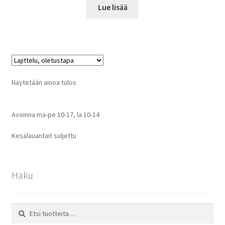
Lue lisää
Näytetään ainoa tulos
Avoinna ma-pe 10-17
,
la 10-14
Kesälauantait suljettu
Haku
Etsi:
Haku