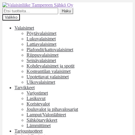
Siirry
Siirry
navigointiin
sisältöön
Etsi:
Haku
Valikko
Valaisimet
Pöytävalaisimet
Lukuvalaisimet
Lattiavalaisimet
Plafondit/kattovalaisimet
Riippuvalaisimet
Seinävalaisimet
Kohdevalaisimet ja spotit
Kosteantilan valaisimet
Upotettavat valaisimet
Ulkovalaisimet
Tarvikkeet
Varjostimet
Lasikuvut
Koristevalot
Jouluvalot ja pihavalosarjat
Lamput/Valonlähteet
Sähkötarvikkeet
Lämmittimet
Tarjoustuotteet