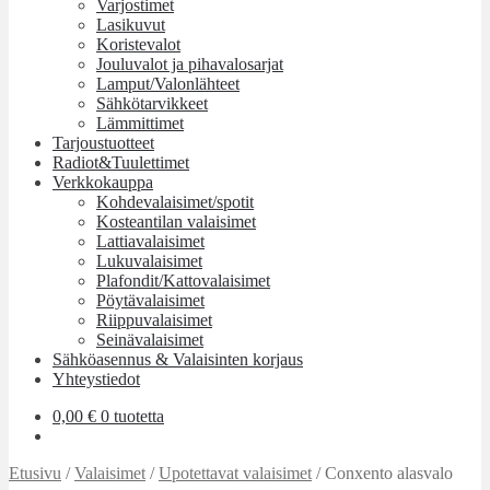
Varjostimet
Lasikuvut
Koristevalot
Jouluvalot ja pihavalosarjat
Lamput/Valonlähteet
Sähkötarvikkeet
Lämmittimet
Tarjoustuotteet
Radiot&Tuulettimet
Verkkokauppa
Kohdevalaisimet/spotit
Kosteantilan valaisimet
Lattiavalaisimet
Lukuvalaisimet
Plafondit/Kattovalaisimet
Pöytävalaisimet
Riippuvalaisimet
Seinävalaisimet
Sähköasennus & Valaisinten korjaus
Yhteystiedot
0,00
€
0 tuotetta
Etusivu
/
Valaisimet
/
Upotettavat valaisimet
/
Conxento alasvalo