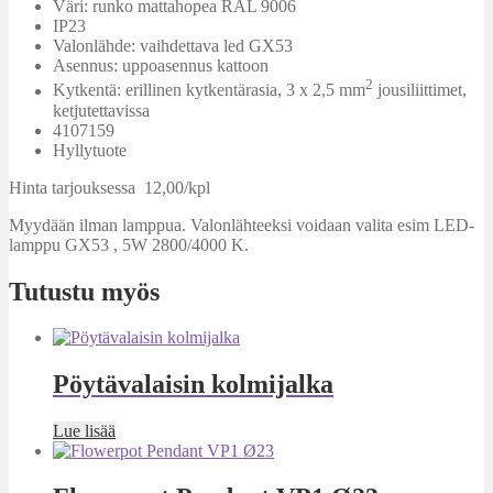
Väri: runko mattahopea RAL 9006
IP23
Valonlähde: vaihdettava led GX53
Asennus: uppoasennus kattoon
2
Kytkentä: erillinen kytkentärasia, 3 x 2,5 mm
jousiliittimet,
ketjutettavissa
4107159
Hyllytuote
Hinta tarjouksessa 12,00/kpl
Myydään ilman lamppua. Valonlähteeksi voidaan valita esim LED-
lamppu GX53 , 5W 2800/4000 K.
Tutustu myös
Pöytävalaisin kolmijalka
Lue lisää