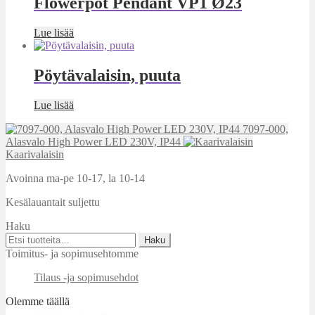
Flowerpot Pendant VP1 Ø23
Lue lisää
Pöytävalaisin, puuta
Lue lisää
7097-000,
Alasvalo High Power LED 230V, IP44
Kaarivalaisin
Avoinna ma-pe 10-17
,
la 10-14
Kesälauantait suljettu
Haku
Etsi:
Haku
Toimitus- ja sopimusehtomme
Tilaus -ja sopimusehdot
Olemme täällä