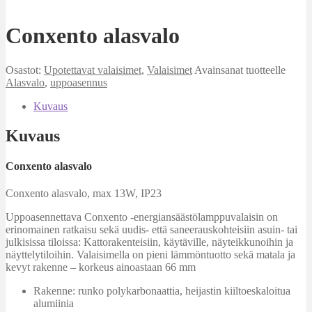
Conxento alasvalo
Osastot:
Upotettavat valaisimet
,
Valaisimet
Avainsanat tuotteelle
Alasvalo
,
uppoasennus
Kuvaus
Kuvaus
Conxento alasvalo
Conxento alasvalo, max 13W, IP23
Uppoasennettava Conxento -energiansäästölamppuvalaisin on
erinomainen ratkaisu sekä uudis- että saneerauskohteisiin asuin- tai
julkisissa tiloissa: Kattorakenteisiin, käytäville, näyteikkunoihin ja
näyttelytiloihin. Valaisimella on pieni lämmöntuotto sekä matala ja
kevyt rakenne – korkeus ainoastaan 66 mm
Rakenne: runko polykarbonaattia, heijastin kiiltoeskaloitua
alumiinia