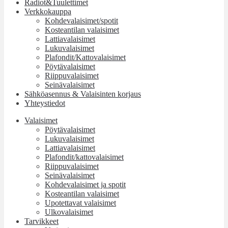
Radiot&Tuulettimet
Verkkokauppa
Kohdevalaisimet/spotit
Kosteantilan valaisimet
Lattiavalaisimet
Lukuvalaisimet
Plafondit/Kattovalaisimet
Pöytävalaisimet
Riippuvalaisimet
Seinävalaisimet
Sähköasennus & Valaisinten korjaus
Yhteystiedot
Valaisimet
Pöytävalaisimet
Lukuvalaisimet
Lattiavalaisimet
Plafondit/kattovalaisimet
Riippuvalaisimet
Seinävalaisimet
Kohdevalaisimet ja spotit
Kosteantilan valaisimet
Upotettavat valaisimet
Ulkovalaisimet
Tarvikkeet