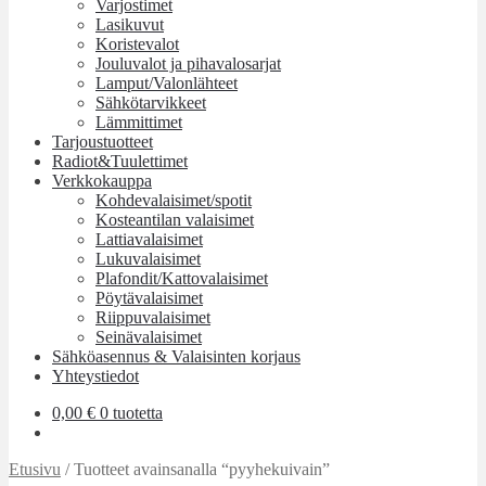
Varjostimet
Lasikuvut
Koristevalot
Jouluvalot ja pihavalosarjat
Lamput/Valonlähteet
Sähkötarvikkeet
Lämmittimet
Tarjoustuotteet
Radiot&Tuulettimet
Verkkokauppa
Kohdevalaisimet/spotit
Kosteantilan valaisimet
Lattiavalaisimet
Lukuvalaisimet
Plafondit/Kattovalaisimet
Pöytävalaisimet
Riippuvalaisimet
Seinävalaisimet
Sähköasennus & Valaisinten korjaus
Yhteystiedot
0,00
€
0 tuotetta
Etusivu
/
Tuotteet avainsanalla “pyyhekuivain”