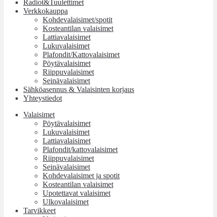
Radiot&Tuulettimet
Verkkokauppa
Kohdevalaisimet/spotit
Kosteantilan valaisimet
Lattiavalaisimet
Lukuvalaisimet
Plafondit/Kattovalaisimet
Pöytävalaisimet
Riippuvalaisimet
Seinävalaisimet
Sähköasennus & Valaisinten korjaus
Yhteystiedot
Valaisimet
Pöytävalaisimet
Lukuvalaisimet
Lattiavalaisimet
Plafondit/kattovalaisimet
Riippuvalaisimet
Seinävalaisimet
Kohdevalaisimet ja spotit
Kosteantilan valaisimet
Upotettavat valaisimet
Ulkovalaisimet
Tarvikkeet