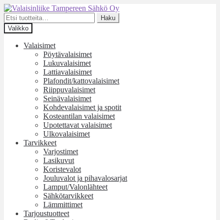
Siirry
Siirry
navigointiin
sisältöön
Etsi:
Haku
Valikko
Valaisimet
Pöytävalaisimet
Lukuvalaisimet
Lattiavalaisimet
Plafondit/kattovalaisimet
Riippuvalaisimet
Seinävalaisimet
Kohdevalaisimet ja spotit
Kosteantilan valaisimet
Upotettavat valaisimet
Ulkovalaisimet
Tarvikkeet
Varjostimet
Lasikuvut
Koristevalot
Jouluvalot ja pihavalosarjat
Lamput/Valonlähteet
Sähkötarvikkeet
Lämmittimet
Tarjoustuotteet