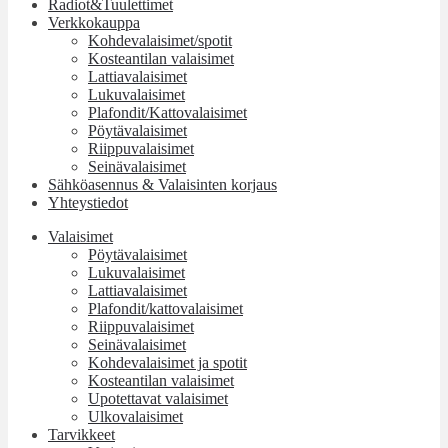
Radiot&Tuulettimet
Verkkokauppa
Kohdevalaisimet/spotit
Kosteantilan valaisimet
Lattiavalaisimet
Lukuvalaisimet
Plafondit/Kattovalaisimet
Pöytävalaisimet
Riippuvalaisimet
Seinävalaisimet
Sähköasennus & Valaisinten korjaus
Yhteystiedot
Valaisimet
Pöytävalaisimet
Lukuvalaisimet
Lattiavalaisimet
Plafondit/kattovalaisimet
Riippuvalaisimet
Seinävalaisimet
Kohdevalaisimet ja spotit
Kosteantilan valaisimet
Upotettavat valaisimet
Ulkovalaisimet
Tarvikkeet