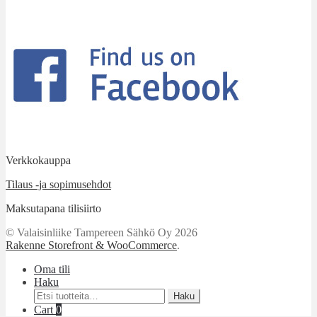
Verkkokauppa
Tilaus -ja sopimusehdot
Maksutapana tilisiirto
© Valaisinliike Tampereen Sähkö Oy 2026
Rakenne Storefront & WooCommerce
.
Oma tili
Haku
Etsi:
Haku
Cart
0