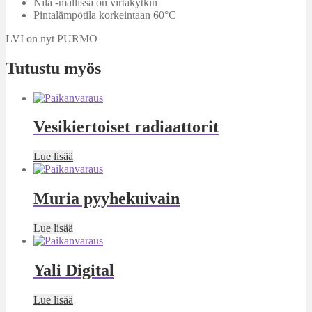
Nila -mallissa on virtakytkin
Pintalämpötila korkeintaan 60°C
LVI on nyt PURMO
Tutustu myös
Vesikiertoiset radiaattorit
Lue lisää
Muria pyyhekuivain
Lue lisää
Yali Digital
Lue lisää