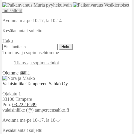
Muria pyyhekuivain
Vesikiertoiset
radiaattorit
Avoinna ma-pe 10-17
,
la 10-14
Kesälauantait suljettu
Haku
Etsi:
Haku
Toimitus- ja sopimusehtomme
Tilaus -ja sopimusehdot
Olemme täällä
Valaisinliike Tampereen Sähkö Oy
Ojakatu 1
33100 Tampere
Puh.
03-222 6599
valaisinliike (@) tampereensahko.fi
Avoinna ma-pe 10-17
,
la 10-14
Kesälauantait suljettu