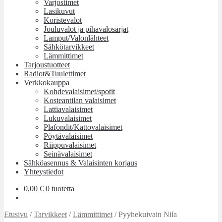
Varjostimet
Lasikuvut
Koristevalot
Jouluvalot ja pihavalosarjat
Lamput/Valonlähteet
Sähkötarvikkeet
Lämmittimet
Tarjoustuotteet
Radiot&Tuulettimet
Verkkokauppa
Kohdevalaisimet/spotit
Kosteantilan valaisimet
Lattiavalaisimet
Lukuvalaisimet
Plafondit/Kattovalaisimet
Pöytävalaisimet
Riippuvalaisimet
Seinävalaisimet
Sähköasennus & Valaisinten korjaus
Yhteystiedot
0,00
€
0 tuotetta
Etusivu
/
Tarvikkeet
/
Lämmittimet
/
Pyyhekuivain Nila