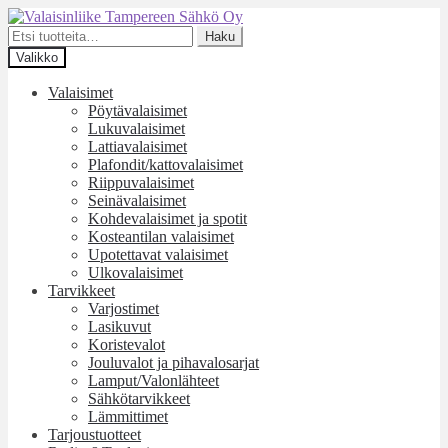
Siirry
Siirry
navigointiin
sisältöön
Etsi:
Haku
Valikko
Valaisimet
Pöytävalaisimet
Lukuvalaisimet
Lattiavalaisimet
Plafondit/kattovalaisimet
Riippuvalaisimet
Seinävalaisimet
Kohdevalaisimet ja spotit
Kosteantilan valaisimet
Upotettavat valaisimet
Ulkovalaisimet
Tarvikkeet
Varjostimet
Lasikuvut
Koristevalot
Jouluvalot ja pihavalosarjat
Lamput/Valonlähteet
Sähkötarvikkeet
Lämmittimet
Tarjoustuotteet