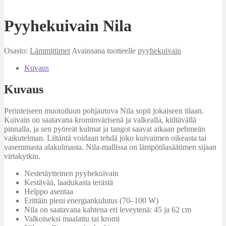
Pyyhekuivain Nila
Osasto:
Lämmittimet
Avainsana tuotteelle
pyyhekuivain
Kuvaus
Kuvaus
Perinteiseen muotoiluun pohjautuva Nila sopii jokaiseen tilaan.
Kuivain on saatavana krominvärisenä ja valkealla, kiiltävällä
pinnalla, ja sen pyöreät kulmat ja tangot saavat aikaan pehmeän
vaikutelman. Liitäntä voidaan tehdä joko kuivaimen oikeasta tai
vasemmasta alakulmasta. Nila-mallissa on lämpötilasäätimen sijaan
virtakytkin.
Nestetäytteinen pyyhekuivain
Kestävää, laadukasta terästä
Helppo asentaa
Erittäin pieni energiankulutus (70–100 W)
Nila on saatavana kahtena eri leveytenä: 45 ja 62 cm
Valkoiseksi maalattu tai kromi