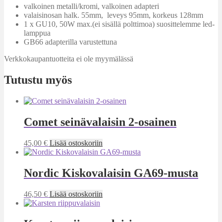
valkoinen metalli/kromi, valkoinen adapteri
valaisinosan halk. 55mm, leveys 95mm, korkeus 128mm
1 x GU10, 50W max.(ei sisällä polttimoa) suosittelemme led-
lamppua
GB66 adapterilla varustettuna
Verkkokaupantuotteita ei ole myymälässä
Tutustu myös
Comet seinävalaisin 2-osainen
45,00
€
Lisää ostoskoriin
Nordic Kiskovalaisin GA69-musta
46,50
€
Lisää ostoskoriin