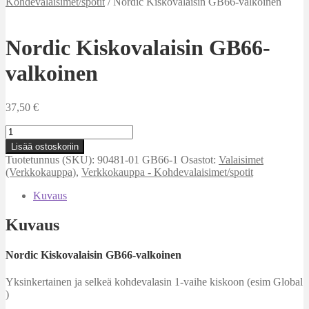
Kohdevalaisimet/spotit
/
Nordic Kiskovalaisin GB66-valkoinen
Nordic Kiskovalaisin GB66-
valkoinen
37,50
€
Nordic
Kiskovalaisin
Lisää ostoskoriin
GB66-
Tuotetunnus (SKU):
90481-01 GB66-1
Osastot:
Valaisimet
valkoinen
(Verkkokauppa)
,
Verkkokauppa - Kohdevalaisimet/spotit
määrä
Kuvaus
Kuvaus
Nordic Kiskovalaisin GB66-valkoinen
Yksinkertainen ja selkeä kohdevalasin 1-vaihe kiskoon (esim Global
)