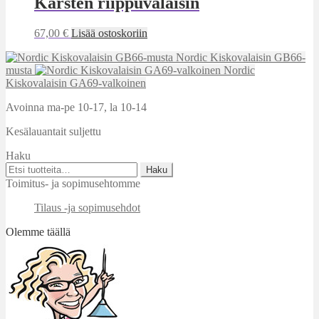
Karsten riippuvalaisin
67,00
€
Lisää ostoskoriin
Nordic Kiskovalaisin GB66-
musta
Nordic
Kiskovalaisin GA69-valkoinen
Avoinna ma-pe 10-17
,
la 10-14
Kesälauantait suljettu
Haku
Etsi:
Haku
Toimitus- ja sopimusehtomme
Tilaus -ja sopimusehdot
Olemme täällä