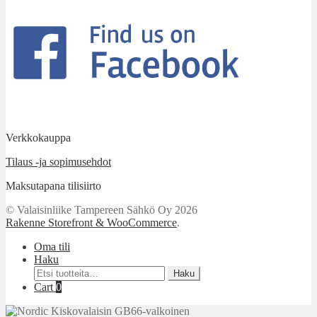
Verkkokauppa
Tilaus -ja sopimusehdot
Maksutapana tilisiirto
© Valaisinliike Tampereen Sähkö Oy 2026
Rakenne Storefront & WooCommerce
.
Oma tili
Haku
Etsi:
Haku
Cart
0