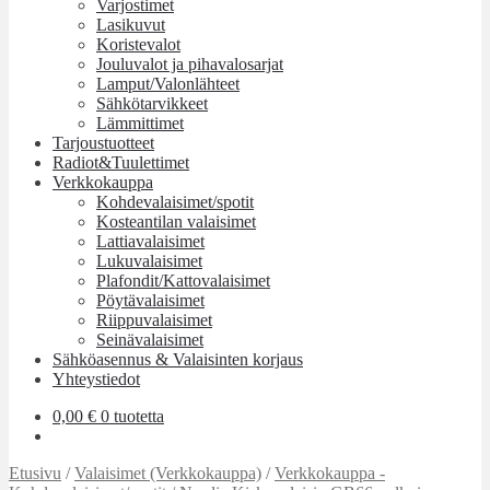
Varjostimet
Lasikuvut
Koristevalot
Jouluvalot ja pihavalosarjat
Lamput/Valonlähteet
Sähkötarvikkeet
Lämmittimet
Tarjoustuotteet
Radiot&Tuulettimet
Verkkokauppa
Kohdevalaisimet/spotit
Kosteantilan valaisimet
Lattiavalaisimet
Lukuvalaisimet
Plafondit/Kattovalaisimet
Pöytävalaisimet
Riippuvalaisimet
Seinävalaisimet
Sähköasennus & Valaisinten korjaus
Yhteystiedot
0,00
€
0 tuotetta
Etusivu
/
Valaisimet (Verkkokauppa)
/
Verkkokauppa -