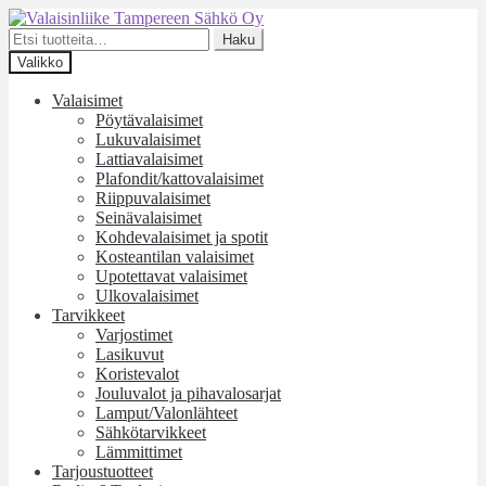
Siirry
Siirry
navigointiin
sisältöön
Etsi:
Haku
Valikko
Valaisimet
Pöytävalaisimet
Lukuvalaisimet
Lattiavalaisimet
Plafondit/kattovalaisimet
Riippuvalaisimet
Seinävalaisimet
Kohdevalaisimet ja spotit
Kosteantilan valaisimet
Upotettavat valaisimet
Ulkovalaisimet
Tarvikkeet
Varjostimet
Lasikuvut
Koristevalot
Jouluvalot ja pihavalosarjat
Lamput/Valonlähteet
Sähkötarvikkeet
Lämmittimet
Tarjoustuotteet