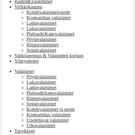
Radiot&Tuulettimet
Verkkokauppa
Kohdevalaisimet/spotit
Kosteantilan valaisimet
Lattiavalaisimet
Lukuvalaisimet
Plafondit/Kattovalaisimet
Pöytävalaisimet
Riippuvalaisimet
Seinävalaisimet
Sähköasennus & Valaisinten korjaus
Yhteystiedot
Valaisimet
Pöytävalaisimet
Lukuvalaisimet
Lattiavalaisimet
Plafondit/kattovalaisimet
Riippuvalaisimet
Seinävalaisimet
Kohdevalaisimet ja spotit
Kosteantilan valaisimet
Upotettavat valaisimet
Ulkovalaisimet
Tarvikkeet