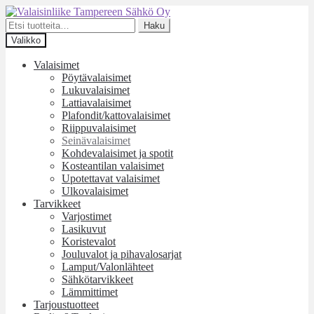
Siirry
Siirry
navigointiin
sisältöön
Etsi:
Haku
Valikko
Valaisimet
Pöytävalaisimet
Lukuvalaisimet
Lattiavalaisimet
Plafondit/kattovalaisimet
Riippuvalaisimet
Seinävalaisimet
Kohdevalaisimet ja spotit
Kosteantilan valaisimet
Upotettavat valaisimet
Ulkovalaisimet
Tarvikkeet
Varjostimet
Lasikuvut
Koristevalot
Jouluvalot ja pihavalosarjat
Lamput/Valonlähteet
Sähkötarvikkeet
Lämmittimet
Tarjoustuotteet