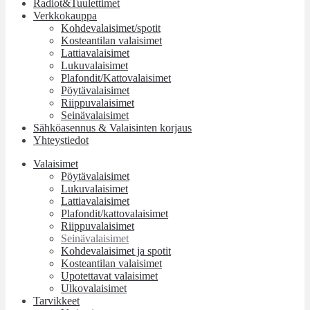
Radiot&Tuulettimet
Verkkokauppa
Kohdevalaisimet/spotit
Kosteantilan valaisimet
Lattiavalaisimet
Lukuvalaisimet
Plafondit/Kattovalaisimet
Pöytävalaisimet
Riippuvalaisimet
Seinävalaisimet
Sähköasennus & Valaisinten korjaus
Yhteystiedot
Valaisimet
Pöytävalaisimet
Lukuvalaisimet
Lattiavalaisimet
Plafondit/kattovalaisimet
Riippuvalaisimet
Seinävalaisimet
Kohdevalaisimet ja spotit
Kosteantilan valaisimet
Upotettavat valaisimet
Ulkovalaisimet
Tarvikkeet