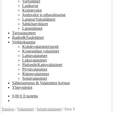
Varjostimet
Lasikuvut
Koristevalot
Jouluvalot ja pihavalosarjat
Lamput/Valonlähteet
Sähkötarvikkeet
Lämmittimet
Tarjoustuotteet
Radiot&Tuulettimet
Verkkokauppa
Kohdevalaisimet/spotit
Kosteantilan valaisimet
Lattiavalaisimet
Lukuvalaisimet
Plafondit/Kattovalaisimet
Pöytävalaisimet
Riippuvalaisimet
Seinävalaisimet
Sähköasennus & Valaisinten korjaus
Yhteystiedot
0,00
€
0 tuotetta
Etusivu
/
Valaisimet
/
Seinävalaisimet
/
Sivu 3