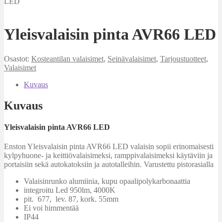
LED
Yleisvalaisin pinta AVR66 LED
Osastot:
Kosteantilan valaisimet
,
Seinävalaisimet
,
Tarjoustuotteet
,
Valaisimet
Kuvaus
Kuvaus
Yleisvalaisin pinta AVR66 LED
Enston Yleisvalaisin pinta AVR66 LED valaisin sopii erinomaisesti
kylpyhuone- ja keittiövalaisimeksi, ramppivalaisimeksi käytäviin ja
portaisiin sekä autokatoksiin ja autotalleihin. Varustettu pistorasialla
Valaisinrunko alumiinia, kupu opaalipolykarbonaattia
integroitu Led 950lm, 4000K
pit. 677, lev. 87, kork. 55mm
Ei voi himmentää
IP44