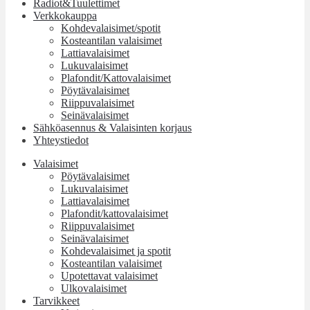
Radiot&Tuulettimet
Verkkokauppa
Kohdevalaisimet/spotit
Kosteantilan valaisimet
Lattiavalaisimet
Lukuvalaisimet
Plafondit/Kattovalaisimet
Pöytävalaisimet
Riippuvalaisimet
Seinävalaisimet
Sähköasennus & Valaisinten korjaus
Yhteystiedot
Valaisimet
Pöytävalaisimet
Lukuvalaisimet
Lattiavalaisimet
Plafondit/kattovalaisimet
Riippuvalaisimet
Seinävalaisimet
Kohdevalaisimet ja spotit
Kosteantilan valaisimet
Upotettavat valaisimet
Ulkovalaisimet
Tarvikkeet