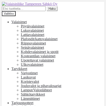
Siirry
Siirry
navigointiin
sisältöön
Etsi:
Haku
Valikko
Valaisimet
Pöytävalaisimet
Lukuvalaisimet
Lattiavalaisimet
Plafondit/kattovalaisimet
Riippuvalaisimet
Seinävalaisimet
Kohdevalaisimet ja spotit
Kosteantilan valaisimet
Upotettavat valaisimet
Ulkovalaisimet
Tarvikkeet
Varjostimet
Lasikuvut
Koristevalot
Jouluvalot ja pihavalosarjat
Lamput/Valonlähteet
Sähkötarvikkeet
Lämmittimet
Tarjoustuotteet