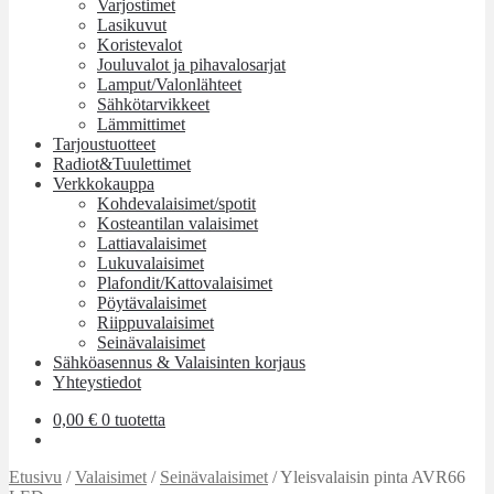
Varjostimet
Lasikuvut
Koristevalot
Jouluvalot ja pihavalosarjat
Lamput/Valonlähteet
Sähkötarvikkeet
Lämmittimet
Tarjoustuotteet
Radiot&Tuulettimet
Verkkokauppa
Kohdevalaisimet/spotit
Kosteantilan valaisimet
Lattiavalaisimet
Lukuvalaisimet
Plafondit/Kattovalaisimet
Pöytävalaisimet
Riippuvalaisimet
Seinävalaisimet
Sähköasennus & Valaisinten korjaus
Yhteystiedot
0,00
€
0 tuotetta
Etusivu
/
Valaisimet
/
Seinävalaisimet
/
Yleisvalaisin pinta AVR66