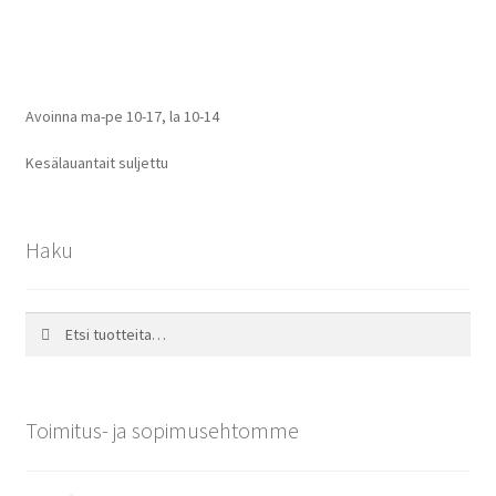
Avoinna ma-pe 10-17
,
la 10-14
Kesälauantait suljettu
Haku
Etsi:
Haku
Toimitus- ja sopimusehtomme