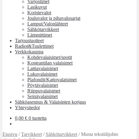
Varjostimet
Lasikuvut
Koristevalot
Jouluvalot ja pihavalosarjat
Lamput/Valonlähteet
Sähkötarvikkeet
Lämmittimet
Tarjoustuotteet
Radiot&Tuulettimet
Verkkokauppa
Kohdevalaisimet/spotit
Kosteantilan valaisimet
Lattiavalaisimet
Lukuvalaisimet
Plafondit/Kattovalaisimet
Pöytävalaisimet
Riippuvalaisimet
Seinävalaisimet
Sähköasennus & Valaisinten korjaus
Yhteystiedot
0,00
€
0 tuotetta
Etusivu
/
Tarvikkeet
/
Sähkötarvikkeet
/
Musta tekstiilijohto