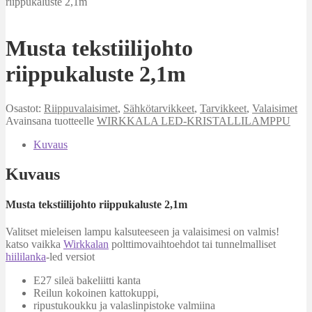
riippukaluste 2,1m
Musta tekstiilijohto
riippukaluste 2,1m
Osastot:
Riippuvalaisimet
,
Sähkötarvikkeet
,
Tarvikkeet
,
Valaisimet
Avainsana tuotteelle
WIRKKALA LED-KRISTALLILAMPPU
Kuvaus
Kuvaus
Musta tekstiilijohto riippukaluste 2,1m
Valitset mieleisen lampu kalsuteeseen ja valaisimesi on valmis!
katso vaikka
Wirkkalan
polttimovaihtoehdot tai tunnelmalliset
hiililanka
-led versiot
E27 sileä bakeliitti kanta
Reilun kokoinen kattokuppi,
ripustukoukku ja valaslinpistoke valmiina