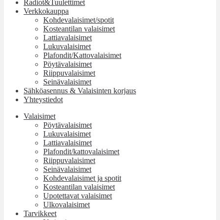
Radiot&Tuulettimet
Verkkokauppa
Kohdevalaisimet/spotit
Kosteantilan valaisimet
Lattiavalaisimet
Lukuvalaisimet
Plafondit/Kattovalaisimet
Pöytävalaisimet
Riippuvalaisimet
Seinävalaisimet
Sähköasennus & Valaisinten korjaus
Yhteystiedot
Valaisimet
Pöytävalaisimet
Lukuvalaisimet
Lattiavalaisimet
Plafondit/kattovalaisimet
Riippuvalaisimet
Seinävalaisimet
Kohdevalaisimet ja spotit
Kosteantilan valaisimet
Upotettavat valaisimet
Ulkovalaisimet
Tarvikkeet