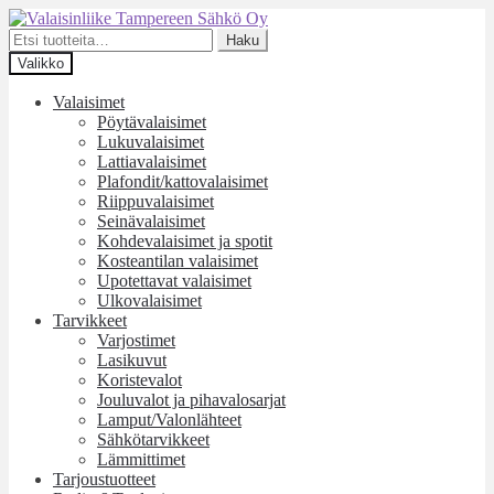
Siirry
Siirry
navigointiin
sisältöön
Etsi:
Haku
Valikko
Valaisimet
Pöytävalaisimet
Lukuvalaisimet
Lattiavalaisimet
Plafondit/kattovalaisimet
Riippuvalaisimet
Seinävalaisimet
Kohdevalaisimet ja spotit
Kosteantilan valaisimet
Upotettavat valaisimet
Ulkovalaisimet
Tarvikkeet
Varjostimet
Lasikuvut
Koristevalot
Jouluvalot ja pihavalosarjat
Lamput/Valonlähteet
Sähkötarvikkeet
Lämmittimet
Tarjoustuotteet