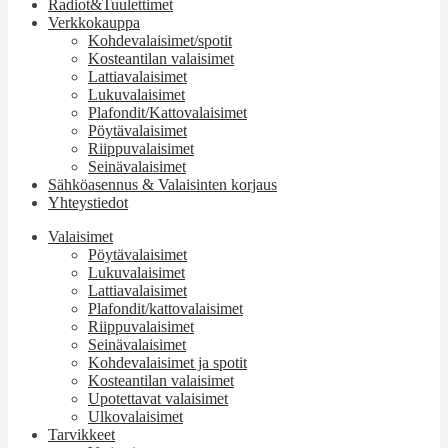
Radiot&Tuulettimet
Verkkokauppa
Kohdevalaisimet/spotit
Kosteantilan valaisimet
Lattiavalaisimet
Lukuvalaisimet
Plafondit/Kattovalaisimet
Pöytävalaisimet
Riippuvalaisimet
Seinävalaisimet
Sähköasennus & Valaisinten korjaus
Yhteystiedot
Valaisimet
Pöytävalaisimet
Lukuvalaisimet
Lattiavalaisimet
Plafondit/kattovalaisimet
Riippuvalaisimet
Seinävalaisimet
Kohdevalaisimet ja spotit
Kosteantilan valaisimet
Upotettavat valaisimet
Ulkovalaisimet
Tarvikkeet