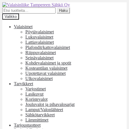
Siirry
Siirry
navigointiin
sisältöön
Etsi:
Haku
Valikko
Valaisimet
Pöytävalaisimet
Lukuvalaisimet
Lattiavalaisimet
Plafondit/kattovalaisimet
Riippuvalaisimet
Seinävalaisimet
Kohdevalaisimet ja spotit
Kosteantilan valaisimet
Upotettavat valaisimet
Ulkovalaisimet
Tarvikkeet
Varjostimet
Lasikuvut
Koristevalot
Jouluvalot ja pihavalosarjat
Lamput/Valonlähteet
Sähkötarvikkeet
Lämmittimet
Tarjoustuotteet