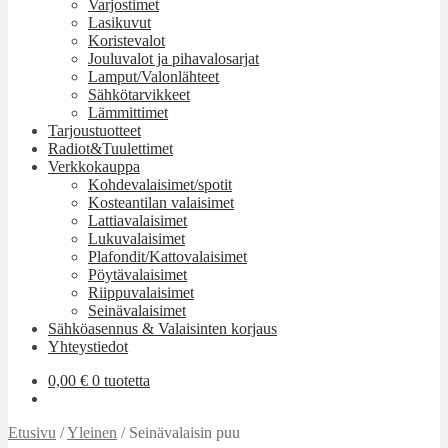
Varjostimet
Lasikuvut
Koristevalot
Jouluvalot ja pihavalosarjat
Lamput/Valonlähteet
Sähkötarvikkeet
Lämmittimet
Tarjoustuotteet
Radiot&Tuulettimet
Verkkokauppa
Kohdevalaisimet/spotit
Kosteantilan valaisimet
Lattiavalaisimet
Lukuvalaisimet
Plafondit/Kattovalaisimet
Pöytävalaisimet
Riippuvalaisimet
Seinävalaisimet
Sähköasennus & Valaisinten korjaus
Yhteystiedot
0,00
€
0 tuotetta
Etusivu
/
Yleinen
/
Seinävalaisin puu