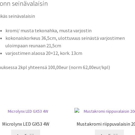
onn seinävalaisin
ikäs seinävalaisin
kromi/ musta tekonahka, musta varjostin
kokonaiskorkeus 36,5cm, ulottuvuus seinästä varjostimen
uloimpaan reunaan 21,5cm
varjostimen alaosa 20×12, kork. 13cm
ouksessa 2kpl yhteensä 100,00eur (norm 62,00eur/kpl)
Microlynx LED GX53 4W
Mustakromi riippuvalaisin 