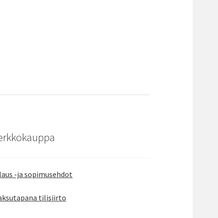
erkkokauppa
laus -ja sopimusehdot
ksutapana tilisiirto