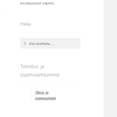
Kesälauantait suljettu
Haku
Etsi:
Haku
Toimitus- ja
sopimusehtomme
Tilaus -ja
sopimusehdot