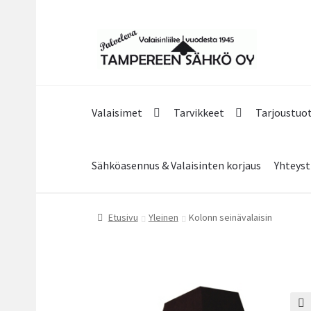
Siirry
Siirry
navigointiin
sisältöön
Valaisimet
Tarvikkeet
Tarjoustuo
Sähköasennus & Valaisinten korjaus
Yhteyst
Etusivu
Yleinen
Kolonn seinävalaisin