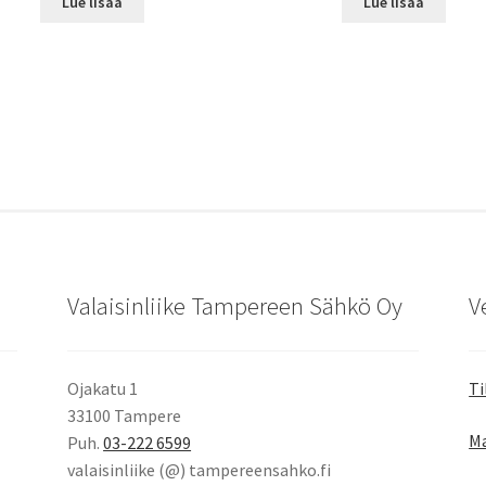
Lue lisää
Lue lisää
Valaisinliike Tampereen Sähkö Oy
V
Ojakatu 1
Ti
33100 Tampere
Ma
Puh.
03-222 6599
valaisinliike (@) tampereensahko.fi