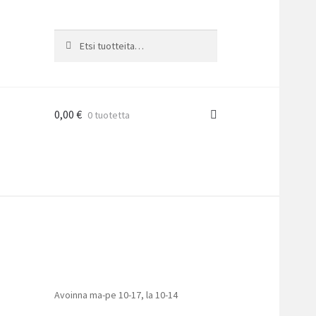
Etsi:
Haku
0,00
€
0 tuotetta
Avoinna ma-pe 10-17
,
la 10-14