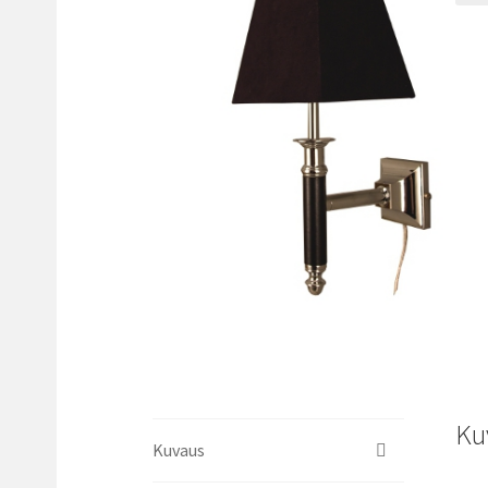
🔍
Ku
Kuvaus