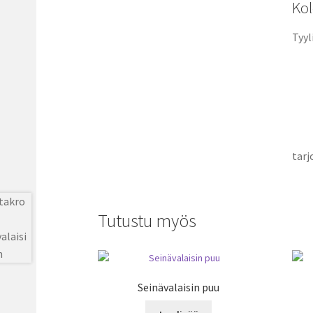
Kol
Tyyl
tarj
Tutustu myös
Seinävalaisin puu