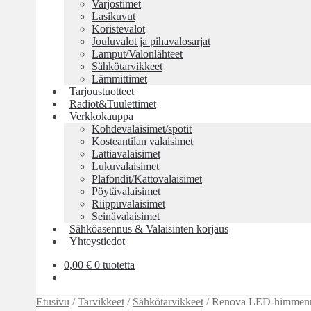
Varjostimet
Lasikuvut
Koristevalot
Jouluvalot ja pihavalosarjat
Lamput/Valonlähteet
Sähkötarvikkeet
Lämmittimet
Tarjoustuotteet
Radiot&Tuulettimet
Verkkokauppa
Kohdevalaisimet/spotit
Kosteantilan valaisimet
Lattiavalaisimet
Lukuvalaisimet
Plafondit/Kattovalaisimet
Pöytävalaisimet
Riippuvalaisimet
Seinävalaisimet
Sähköasennus & Valaisinten korjaus
Yhteystiedot
0,00
€
0 tuotetta
Etusivu
/
Tarvikkeet
/
Sähkötarvikkeet
/
Renova LED-himmenn