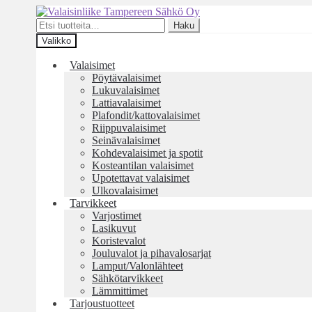
Siirry
Siirry
navigointiin
sisältöön
Etsi:
Haku
Valikko
Valaisimet
Pöytävalaisimet
Lukuvalaisimet
Lattiavalaisimet
Plafondit/kattovalaisimet
Riippuvalaisimet
Seinävalaisimet
Kohdevalaisimet ja spotit
Kosteantilan valaisimet
Upotettavat valaisimet
Ulkovalaisimet
Tarvikkeet
Varjostimet
Lasikuvut
Koristevalot
Jouluvalot ja pihavalosarjat
Lamput/Valonlähteet
Sähkötarvikkeet
Lämmittimet
Tarjoustuotteet