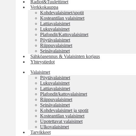
Radiot&Tuulettimet
Verkkokauppa
Kohdevalaisimet/spotit
Kosteantilan valaisimet
Lattiavalaisimet
Lukuvalaisimet
Plafondit/Kattovalaisimet
Pöytävalaisimet
Riippuvalaisimet
Seinävalaisimet
Sähköasennus & Valaisinten korjaus
Yhteystiedot
Valaisimet
Pöytävalaisimet
Lukuvalaisimet
Lattiavalaisimet
Plafondit/kattovalaisimet
Riippuvalaisimet
Seinävalaisimet
Kohdevalaisimet ja spotit
Kosteantilan valaisimet
Upotettavat valaisimet
Ulkovalaisimet
Tarvikkeet