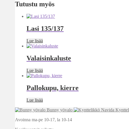
Tutustu myös
Lasi 135/137
Lue lisää
Valaisinkaluste
Lue lisää
Pallokupu, kierre
Lue lisää
Bunny yövalo
Kyntte
Avoinna ma-pe 10-17
,
la 10-14