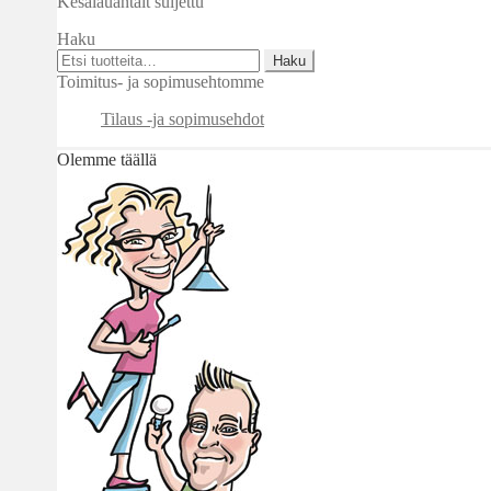
Kesälauantait suljettu
Haku
Etsi:
Haku
Toimitus- ja sopimusehtomme
Tilaus -ja sopimusehdot
Olemme täällä