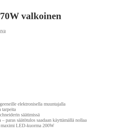
70W valkoinen
ova
eeneille elektronisella muuntajalla
 tarpeita
chneiderin säätimissä
 – paras säätötulos saadaan käyttämällä nollaa
a), maximi LED-kuorma 200W