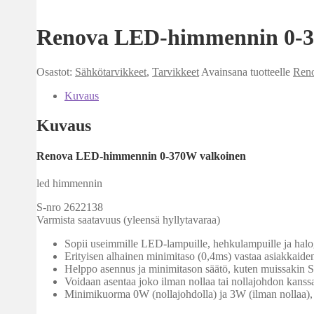
Renova LED-himmennin 0-3
Osastot:
Sähkötarvikkeet
,
Tarvikkeet
Avainsana tuotteelle
Ren
Kuvaus
Kuvaus
Renova LED-himmennin 0-370W valkoinen
led himmennin
S-nro 2622138
Varmista saatavuus (yleensä hyllytavaraa)
Sopii useimmille LED-lampuille, hehkulampuille ja halog
Erityisen alhainen minimitaso (0,4ms) vastaa asiakkaiden
Helppo asennus ja minimitason säätö, kuten muissakin S
Voidaan asentaa joko ilman nollaa tai nollajohdon kanssa
Minimikuorma 0W (nollajohdolla) ja 3W (ilman nolla