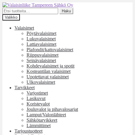
Siirry
Siirry
navigointiin
sisältöön
Etsi:
Haku
Valikko
Valaisimet
Pöytävalaisimet
Lukuvalaisimet
Lattiavalaisimet
Plafondit/kattovalaisimet
Riippuvalaisimet
Seinävalaisimet
Kohdevalaisimet ja spotit
Kosteantilan valaisimet
Upotettavat valaisimet
Ulkovalaisimet
Tarvikkeet
Varjostimet
Lasikuvut
Koristevalot
Jouluvalot ja pihavalosarjat
Lamput/Valonlähteet
Sähkötarvikkeet
Lämmittimet
Tarjoustuotteet