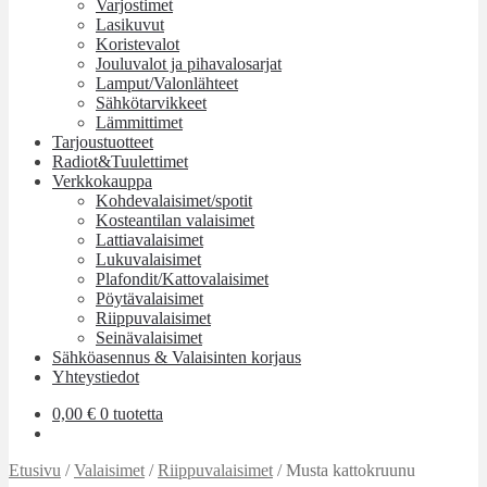
Varjostimet
Lasikuvut
Koristevalot
Jouluvalot ja pihavalosarjat
Lamput/Valonlähteet
Sähkötarvikkeet
Lämmittimet
Tarjoustuotteet
Radiot&Tuulettimet
Verkkokauppa
Kohdevalaisimet/spotit
Kosteantilan valaisimet
Lattiavalaisimet
Lukuvalaisimet
Plafondit/Kattovalaisimet
Pöytävalaisimet
Riippuvalaisimet
Seinävalaisimet
Sähköasennus & Valaisinten korjaus
Yhteystiedot
0,00
€
0 tuotetta
Etusivu
/
Valaisimet
/
Riippuvalaisimet
/
Musta kattokruunu