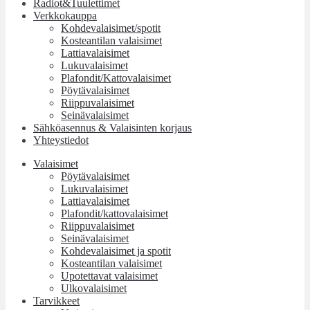
Radiot&Tuulettimet
Verkkokauppa
Kohdevalaisimet/spotit
Kosteantilan valaisimet
Lattiavalaisimet
Lukuvalaisimet
Plafondit/Kattovalaisimet
Pöytävalaisimet
Riippuvalaisimet
Seinävalaisimet
Sähköasennus & Valaisinten korjaus
Yhteystiedot
Valaisimet
Pöytävalaisimet
Lukuvalaisimet
Lattiavalaisimet
Plafondit/kattovalaisimet
Riippuvalaisimet
Seinävalaisimet
Kohdevalaisimet ja spotit
Kosteantilan valaisimet
Upotettavat valaisimet
Ulkovalaisimet
Tarvikkeet