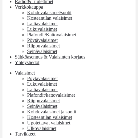
Radiot&Tuulettimet
Verkkokauppa
Kohdevalaisimet/spotit
Kosteantilan valaisimet
Lattiavalaisimet
Lukuvalaisimet
Plafondit/Kattovalaisimet
Pöytävalaisimet
Riippuvalaisimet
Seinävalaisimet
Sähköasennus & Valaisinten korjaus
Yhteystiedot
Valaisimet
Pöytävalaisimet
Lukuvalaisimet
Lattiavalaisimet
Plafondit/kattovalaisimet
Riippuvalaisimet
Seinävalaisimet
Kohdevalaisimet ja spotit
Kosteantilan valaisimet
Upotettavat valaisimet
Ulkovalaisimet
Tarvikkeet