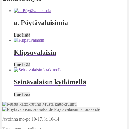
a. Pöytävalaisimia
Lue lisää
Klipsuvalaisin
Lue lisää
Seinävalaisin kytkimellä
Lue lisää
Musta kattokruunu
Pöytävalaisin, suorakaide
Avoinna ma-pe 10-17
,
la 10-14
Kesälauantait suljettu