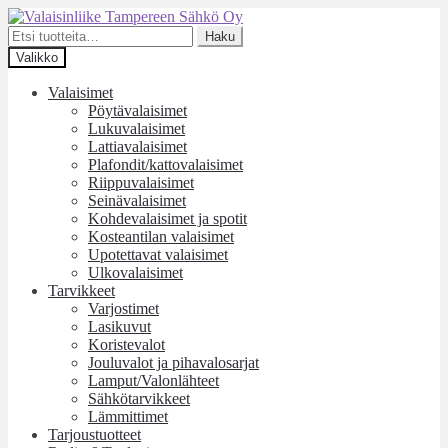
Siirry
Siirry
navigointiin
sisältöön
Etsi:
Haku
Valikko
Valaisimet
Pöytävalaisimet
Lukuvalaisimet
Lattiavalaisimet
Plafondit/kattovalaisimet
Riippuvalaisimet
Seinävalaisimet
Kohdevalaisimet ja spotit
Kosteantilan valaisimet
Upotettavat valaisimet
Ulkovalaisimet
Tarvikkeet
Varjostimet
Lasikuvut
Koristevalot
Jouluvalot ja pihavalosarjat
Lamput/Valonlähteet
Sähkötarvikkeet
Lämmittimet
Tarjoustuotteet