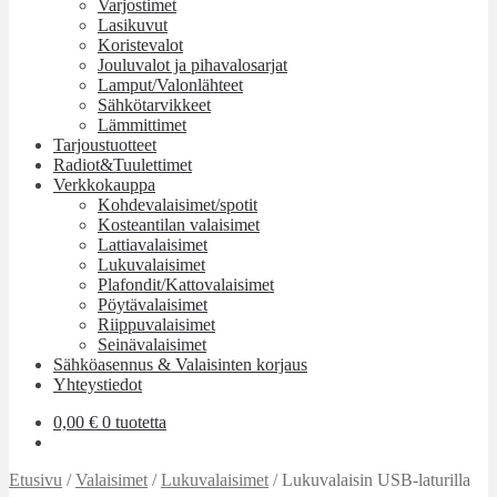
Varjostimet
Lasikuvut
Koristevalot
Jouluvalot ja pihavalosarjat
Lamput/Valonlähteet
Sähkötarvikkeet
Lämmittimet
Tarjoustuotteet
Radiot&Tuulettimet
Verkkokauppa
Kohdevalaisimet/spotit
Kosteantilan valaisimet
Lattiavalaisimet
Lukuvalaisimet
Plafondit/Kattovalaisimet
Pöytävalaisimet
Riippuvalaisimet
Seinävalaisimet
Sähköasennus & Valaisinten korjaus
Yhteystiedot
0,00
€
0 tuotetta
Etusivu
/
Valaisimet
/
Lukuvalaisimet
/
Lukuvalaisin USB-laturilla