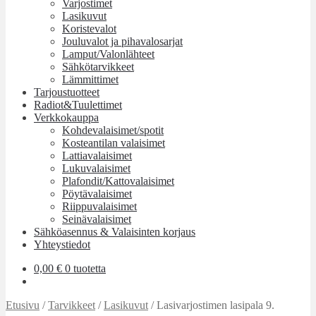
Varjostimet
Lasikuvut
Koristevalot
Jouluvalot ja pihavalosarjat
Lamput/Valonlähteet
Sähkötarvikkeet
Lämmittimet
Tarjoustuotteet
Radiot&Tuulettimet
Verkkokauppa
Kohdevalaisimet/spotit
Kosteantilan valaisimet
Lattiavalaisimet
Lukuvalaisimet
Plafondit/Kattovalaisimet
Pöytävalaisimet
Riippuvalaisimet
Seinävalaisimet
Sähköasennus & Valaisinten korjaus
Yhteystiedot
0,00
€
0 tuotetta
Etusivu
/
Tarvikkeet
/
Lasikuvut
/
Lasivarjostimen lasipala 9.