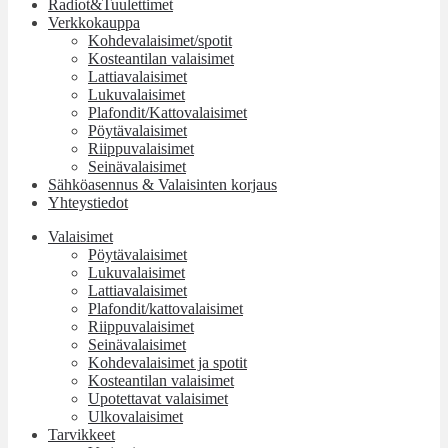
Radiot&Tuulettimet
Verkkokauppa
Kohdevalaisimet/spotit
Kosteantilan valaisimet
Lattiavalaisimet
Lukuvalaisimet
Plafondit/Kattovalaisimet
Pöytävalaisimet
Riippuvalaisimet
Seinävalaisimet
Sähköasennus & Valaisinten korjaus
Yhteystiedot
Valaisimet
Pöytävalaisimet
Lukuvalaisimet
Lattiavalaisimet
Plafondit/kattovalaisimet
Riippuvalaisimet
Seinävalaisimet
Kohdevalaisimet ja spotit
Kosteantilan valaisimet
Upotettavat valaisimet
Ulkovalaisimet
Tarvikkeet