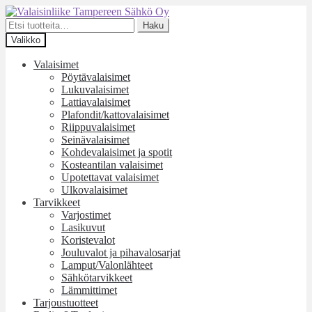
Siirry
Siirry
navigointiin
sisältöön
Etsi:
Haku
Valikko
Valaisimet
Pöytävalaisimet
Lukuvalaisimet
Lattiavalaisimet
Plafondit/kattovalaisimet
Riippuvalaisimet
Seinävalaisimet
Kohdevalaisimet ja spotit
Kosteantilan valaisimet
Upotettavat valaisimet
Ulkovalaisimet
Tarvikkeet
Varjostimet
Lasikuvut
Koristevalot
Jouluvalot ja pihavalosarjat
Lamput/Valonlähteet
Sähkötarvikkeet
Lämmittimet
Tarjoustuotteet