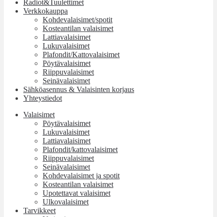
Radiot&Tuulettimet
Verkkokauppa
Kohdevalaisimet/spotit
Kosteantilan valaisimet
Lattiavalaisimet
Lukuvalaisimet
Plafondit/Kattovalaisimet
Pöytävalaisimet
Riippuvalaisimet
Seinävalaisimet
Sähköasennus & Valaisinten korjaus
Yhteystiedot
Valaisimet
Pöytävalaisimet
Lukuvalaisimet
Lattiavalaisimet
Plafondit/kattovalaisimet
Riippuvalaisimet
Seinävalaisimet
Kohdevalaisimet ja spotit
Kosteantilan valaisimet
Upotettavat valaisimet
Ulkovalaisimet
Tarvikkeet