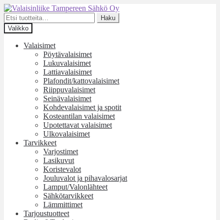
Siirry
Siirry
navigointiin
sisältöön
Etsi:
Haku
Valikko
Valaisimet
Pöytävalaisimet
Lukuvalaisimet
Lattiavalaisimet
Plafondit/kattovalaisimet
Riippuvalaisimet
Seinävalaisimet
Kohdevalaisimet ja spotit
Kosteantilan valaisimet
Upotettavat valaisimet
Ulkovalaisimet
Tarvikkeet
Varjostimet
Lasikuvut
Koristevalot
Jouluvalot ja pihavalosarjat
Lamput/Valonlähteet
Sähkötarvikkeet
Lämmittimet
Tarjoustuotteet