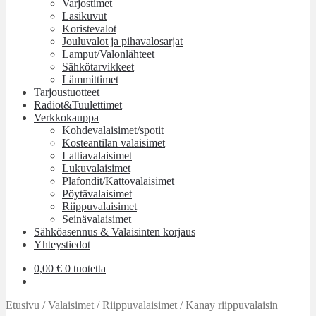
Varjostimet
Lasikuvut
Koristevalot
Jouluvalot ja pihavalosarjat
Lamput/Valonlähteet
Sähkötarvikkeet
Lämmittimet
Tarjoustuotteet
Radiot&Tuulettimet
Verkkokauppa
Kohdevalaisimet/spotit
Kosteantilan valaisimet
Lattiavalaisimet
Lukuvalaisimet
Plafondit/Kattovalaisimet
Pöytävalaisimet
Riippuvalaisimet
Seinävalaisimet
Sähköasennus & Valaisinten korjaus
Yhteystiedot
0,00
€
0 tuotetta
Etusivu
/
Valaisimet
/
Riippuvalaisimet
/
Kanay riippuvalaisin