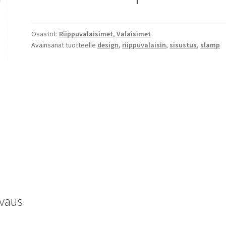
Osastot:
Riippuvalaisimet
,
Valaisimet
Avainsanat tuotteelle
design
,
riippuvalaisin
,
sisustus
,
slamp
vaus