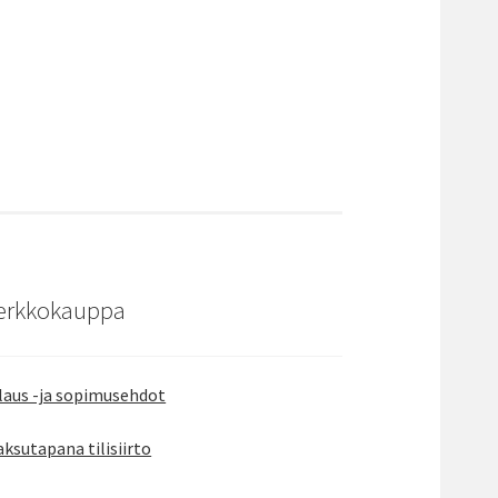
erkkokauppa
laus -ja sopimusehdot
ksutapana tilisiirto