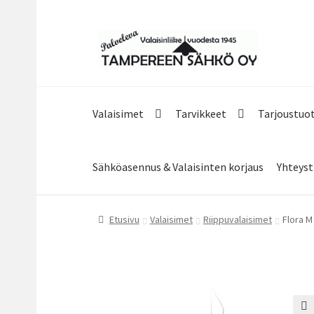
Siirry
Siirry
navigointiin
sisältöön
Valaisimet
Tarvikkeet
Tarjoustuo
Sähköasennus & Valaisinten korjaus
Yhteyst
Etusivu
Valaisimet
Riippuvalaisimet
Flora M