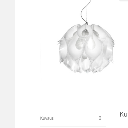
🔍
Ku
Kuvaus