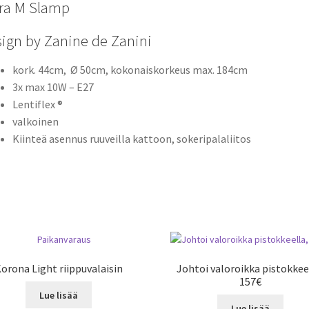
ra M Slamp
ign by Zanine de Zanini
kork. 44cm, Ø 50cm, kokonaiskorkeus max. 184cm
3x max 10W – E27
Lentiflex ®
valkoinen
Kiinteä asennus ruuveilla kattoon, sokeripalaliitos
orona Light riippuvalaisin
Johtoi valoroikka pistokkee
157€
Lue lisää
Lue lisää