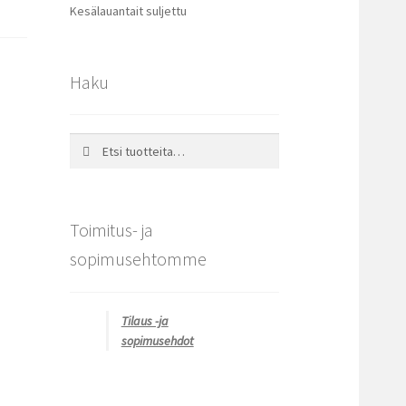
Kesälauantait suljettu
Haku
Etsi:
Haku
Toimitus- ja
sopimusehtomme
Tilaus -ja
sopimusehdot