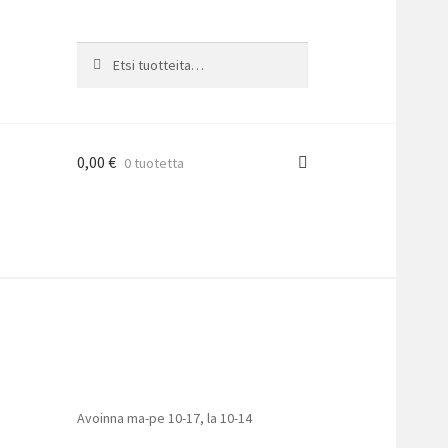
Etsi:
Haku
0,00
€
0 tuotetta
Avoinna ma-pe 10-17
,
la 10-14