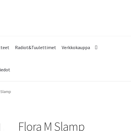
tteet
Radiot&Tuulettimet
Verkkokauppa
iedot
 Slamp
Flora M Slamp