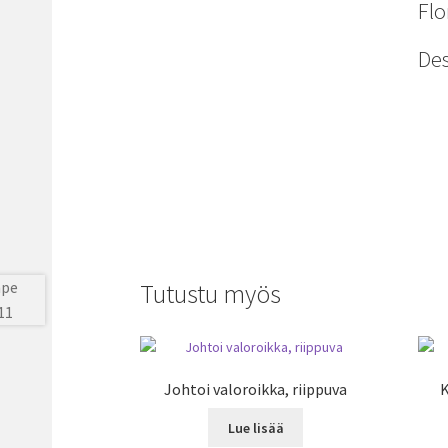
Flo
Des
Tutustu myös
Johtoi valoroikka, riippuva
K
Lue lisää