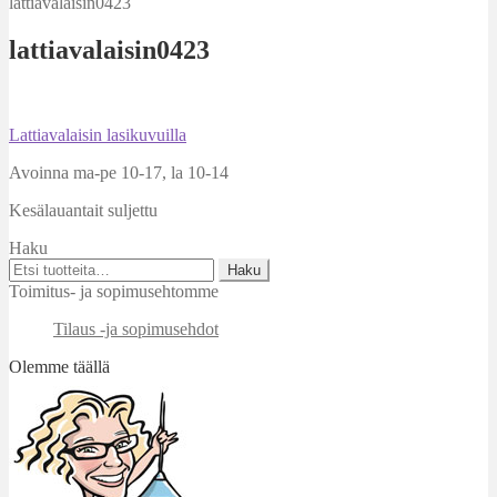
lattiavalaisin0423
lattiavalaisin0423
Artikkelien
Edellinen
Lattiavalaisin lasikuvuilla
artikkeli
selaus
Avoinna ma-pe 10-17
,
la 10-14
Kesälauantait suljettu
Haku
Etsi:
Haku
Toimitus- ja sopimusehtomme
Tilaus -ja sopimusehdot
Olemme täällä