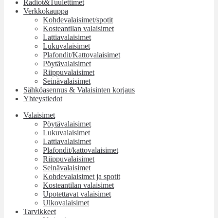
Radiot&Tuulettimet
Verkkokauppa
Kohdevalaisimet/spotit
Kosteantilan valaisimet
Lattiavalaisimet
Lukuvalaisimet
Plafondit/Kattovalaisimet
Pöytävalaisimet
Riippuvalaisimet
Seinävalaisimet
Sähköasennus & Valaisinten korjaus
Yhteystiedot
Valaisimet
Pöytävalaisimet
Lukuvalaisimet
Lattiavalaisimet
Plafondit/kattovalaisimet
Riippuvalaisimet
Seinävalaisimet
Kohdevalaisimet ja spotit
Kosteantilan valaisimet
Upotettavat valaisimet
Ulkovalaisimet
Tarvikkeet