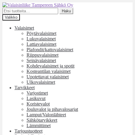
Siirry
Siirry
navigointiin
sisältöön
Etsi:
Haku
Valikko
Valaisimet
Pöytävalaisimet
Lukuvalaisimet
Lattiavalaisimet
Plafondit/kattovalaisimet
Riippuvalaisimet
Seinävalaisimet
Kohdevalaisimet ja spotit
Kosteantilan valaisimet
Upotettavat valaisimet
Ulkovalaisimet
Tarvikkeet
Varjostimet
Lasikuvut
Koristevalot
Jouluvalot ja pihavalosarjat
Lamput/Valonlähteet
Sähkötarvikkeet
Lämmittimet
Tarjoustuotteet