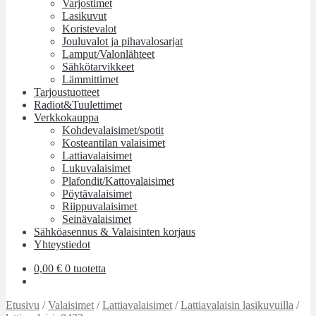
Varjostimet
Lasikuvut
Koristevalot
Jouluvalot ja pihavalosarjat
Lamput/Valonlähteet
Sähkötarvikkeet
Lämmittimet
Tarjoustuotteet
Radiot&Tuulettimet
Verkkokauppa
Kohdevalaisimet/spotit
Kosteantilan valaisimet
Lattiavalaisimet
Lukuvalaisimet
Plafondit/Kattovalaisimet
Pöytävalaisimet
Riippuvalaisimet
Seinävalaisimet
Sähköasennus & Valaisinten korjaus
Yhteystiedot
0,00
€
0 tuotetta
Etusivu
/
Valaisimet
/
Lattiavalaisimet
/
Lattiavalaisin lasikuvuilla
/