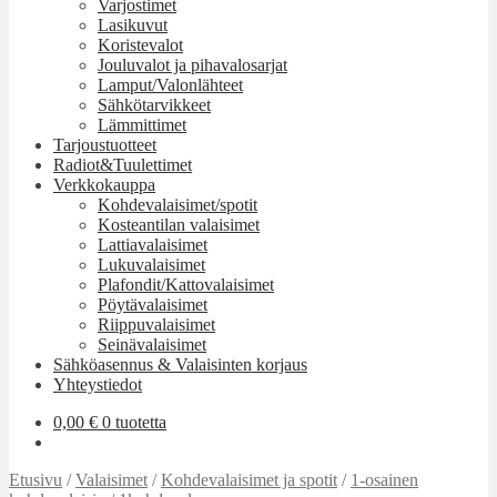
Varjostimet
Lasikuvut
Koristevalot
Jouluvalot ja pihavalosarjat
Lamput/Valonlähteet
Sähkötarvikkeet
Lämmittimet
Tarjoustuotteet
Radiot&Tuulettimet
Verkkokauppa
Kohdevalaisimet/spotit
Kosteantilan valaisimet
Lattiavalaisimet
Lukuvalaisimet
Plafondit/Kattovalaisimet
Pöytävalaisimet
Riippuvalaisimet
Seinävalaisimet
Sähköasennus & Valaisinten korjaus
Yhteystiedot
0,00
€
0 tuotetta
Etusivu
/
Valaisimet
/
Kohdevalaisimet ja spotit
/
1-osainen