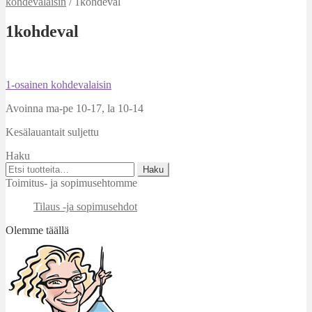
kohdevalaisin
/
1kohdeval
1kohdeval
Artikkelien
Edellinen
1-osainen kohdevalaisin
artikkeli
selaus
Avoinna ma-pe 10-17
,
la 10-14
Kesälauantait suljettu
Haku
Etsi:
Haku
Toimitus- ja sopimusehtomme
Tilaus -ja sopimusehdot
Olemme täällä