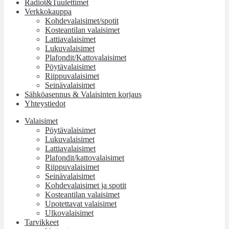
Radiot&Tuulettimet
Verkkokauppa
Kohdevalaisimet/spotit
Kosteantilan valaisimet
Lattiavalaisimet
Lukuvalaisimet
Plafondit/Kattovalaisimet
Pöytävalaisimet
Riippuvalaisimet
Seinävalaisimet
Sähköasennus & Valaisinten korjaus
Yhteystiedot
Valaisimet
Pöytävalaisimet
Lukuvalaisimet
Lattiavalaisimet
Plafondit/kattovalaisimet
Riippuvalaisimet
Seinävalaisimet
Kohdevalaisimet ja spotit
Kosteantilan valaisimet
Upotettavat valaisimet
Ulkovalaisimet
Tarvikkeet