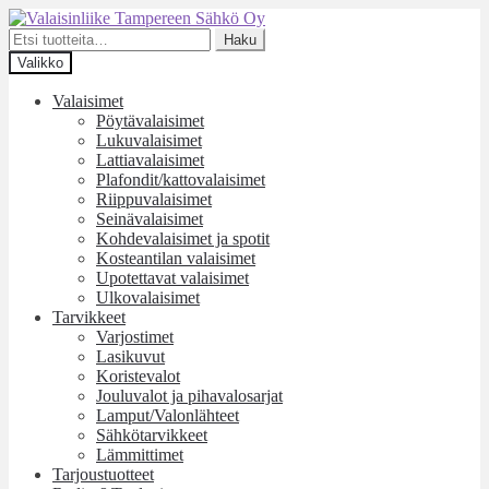
Siirry
Siirry
navigointiin
sisältöön
Etsi:
Haku
Valikko
Valaisimet
Pöytävalaisimet
Lukuvalaisimet
Lattiavalaisimet
Plafondit/kattovalaisimet
Riippuvalaisimet
Seinävalaisimet
Kohdevalaisimet ja spotit
Kosteantilan valaisimet
Upotettavat valaisimet
Ulkovalaisimet
Tarvikkeet
Varjostimet
Lasikuvut
Koristevalot
Jouluvalot ja pihavalosarjat
Lamput/Valonlähteet
Sähkötarvikkeet
Lämmittimet
Tarjoustuotteet