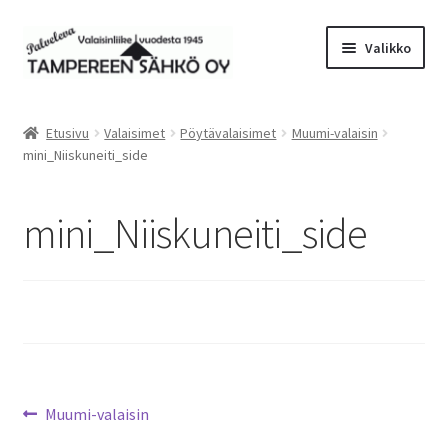
Siirry
Siirry
Valikko
navigointiin
sisältöön
Laajen
Valaisimet
alemm
Etusivu
Valaisimet
Pöytävalaisimet
Muumi-valaisin
tason
Laajen
mini_Niiskuneiti_side
Tarvikkeet
valikko
alemm
tason
Tarjoustuotteet
mini_Niiskuneiti_side
valikko
Radiot&Tuulettimet
Laajen
Verkkokauppa
alemm
tason
Sähköasennus & Valaisinten korjaus
valikko
Artikkelien
Edellinen
Muumi-valaisin
Yhteystiedot
artikkeli