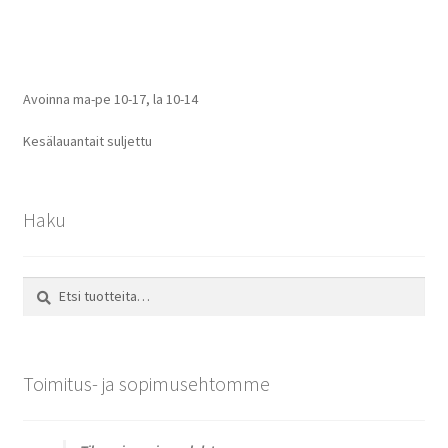
selaus
Avoinna ma-pe 10-17
,
la 10-14
Kesälauantait suljettu
Haku
Etsi:
Haku
Toimitus- ja sopimusehtomme