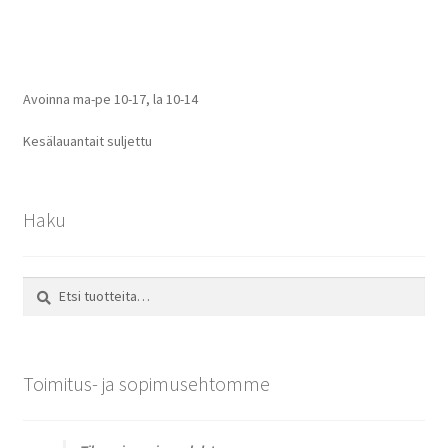
selaus
Avoinna ma-pe 10-17
,
la 10-14
Kesälauantait suljettu
Haku
Etsi:
Haku
Toimitus- ja sopimusehtomme