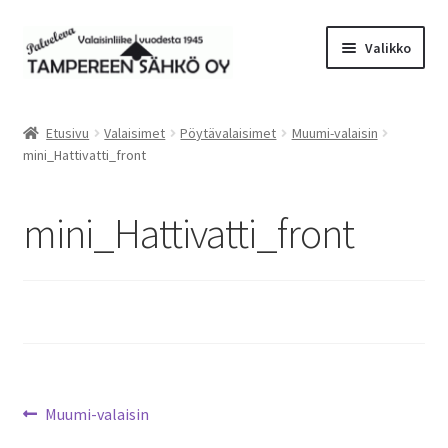
Siirry
Siirry
Valikko
navigointiin
sisältöön
Laajen
Valaisimet
alemm
Etusivu
Valaisimet
Pöytävalaisimet
Muumi-valaisin
tason
Laajen
mini_Hattivatti_front
Tarvikkeet
valikko
alemm
tason
Tarjoustuotteet
mini_Hattivatti_front
valikko
Radiot&Tuulettimet
Laajen
Verkkokauppa
alemm
tason
Sähköasennus & Valaisinten korjaus
valikko
Artikkelien
Edellinen
Muumi-valaisin
Yhteystiedot
artikkeli