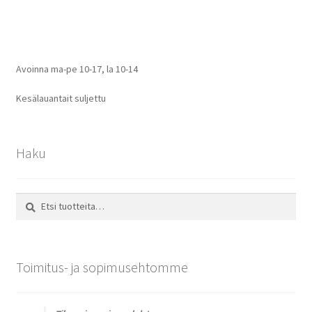
selaus
Avoinna ma-pe 10-17
,
la 10-14
Kesälauantait suljettu
Haku
Etsi:
Haku
Toimitus- ja sopimusehtomme