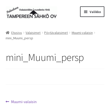
Siirry
Siirry
Valikko
navigointiin
sisältöön
Laajen
Valaisimet
alemm
Etusivu
Valaisimet
Pöytävalaisimet
Muumi-valaisin
tason
Laajen
mini_Muumi_persp
Tarvikkeet
valikko
alemm
tason
Tarjoustuotteet
mini_Muumi_persp
valikko
Radiot&Tuulettimet
Laajen
Verkkokauppa
alemm
tason
Sähköasennus & Valaisinten korjaus
valikko
Artikkelien
Edellinen
Muumi-valaisin
Yhteystiedot
artikkeli